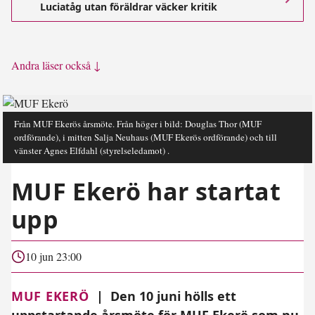
Luciatåg utan föräldrar väcker kritik
Andra läser också ↓
Från MUF Ekerös årsmöte. Från höger i bild: Douglas Thor (MUF
ordförande), i mitten Salja Neuhaus (MUF Ekerös ordförande) och till
vänster Agnes Elfdahl (styrelseledamot) .
MUF Ekerö har startat
upp
10 jun 23:00
MUF EKERÖ
|
Den 10 juni hölls ett
uppstartande årsmöte för MUF Ekerö som nu