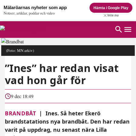
Mälaröarnas nyheter som app
Hämta i Google Play
Notiser, artiklar, poddar och video
Inte nu
(Foto: MN arkiv)
”Ines” har redan visat
vad hon går för
9 dec 18:49
BRANDBÅT
|
Ines. Så heter Ekerö
brandstatations nya brandbåt. Den har redan
varit på uppdrag, nu senast nära Lilla