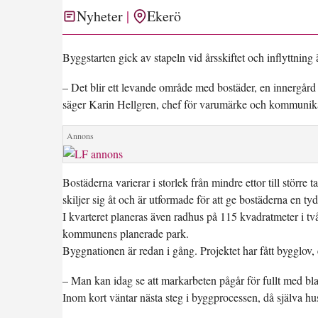
Nyheter
Ekerö
Byggstarten gick av stapeln vid årsskiftet och inflyttning 
– Det blir ett levande område med bostäder, en innergår
säger Karin Hellgren, chef för varumärke och kommuni
Bostäderna varierar i storlek från mindre ettor till störr
skiljer sig åt och är utformade för att ge bostäderna en tyd
I kvarteret planeras även radhus på 115 kvadratmeter i två
kommunens planerade park.
Byggnationen är redan i gång. Projektet har fått bygglov
– Man kan idag se att markarbeten pågår för fullt med bl
Inom kort väntar nästa steg i byggprocessen, då själva hu