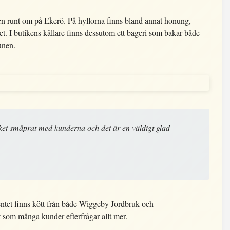
en runt om på Ekerö. På hyllorna finns bland annat honung,
t. I butikens källare finns dessutom ett bageri som bakar både
unen.
ket småprat med kunderna och det är en väldigt glad
entet finns kött från både Wiggeby Jordbruk och
 som många kunder efterfrågar allt mer.