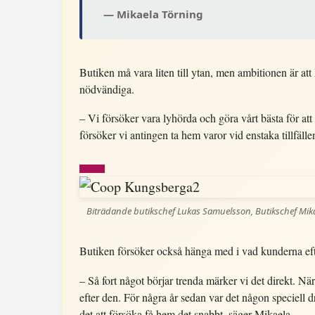
Mikaela Törning
Butiken må vara liten till ytan, men ambitionen är att
nödvändiga.
– Vi försöker vara lyhörda och göra vårt bästa för at
försöker vi antingen ta hem varor vid enstaka tillfäll
Biträdande butikschef Lukas Samuelsson, Butikschef Mika
Butiken försöker också hänga med i vad kunderna efte
– Så fort något börjar trenda märker vi det direkt. 
efter den. För några år sedan var det någon speciell d
det att försöka få hem det snabbt, säger Mikaela.