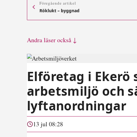
Föregående artikel
Röklukt – byggnad
Andra läser också ↓
Elföretag i Ekerö 
arbetsmiljö och 
lyftanordningar
13 jul 08:28