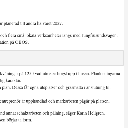
är planerad till andra halvåret 2027.
d och flera små lokala verksamheter längs med Jungfrusundsvägen,
kation på OBOS.
e takvåningar på 125 kvadratmeter högst upp i husen. Planlösningarna
lig karaktär.
 plan. Dessa får egna uteplatser och gräsmatta i anslutning till
, entreprenör är upphandlad och markarbeten pågår på platsen.
and annat schaktarbeten och pålning, säger Karin Hellgren.
sen börjar ta form.