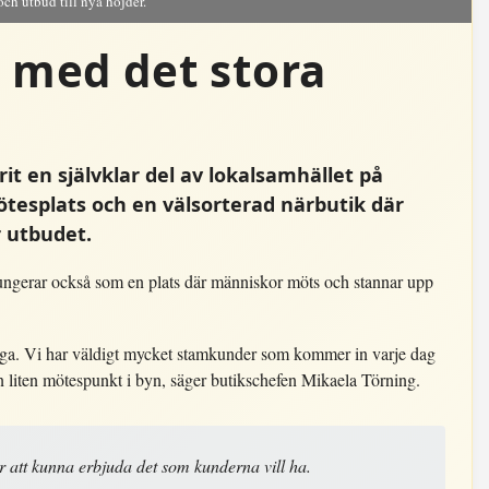
och utbud till nya höjder.
n med det stora
t en självklar del av lokalsamhället på
ötesplats och en välsorterad närbutik där
 utbudet.
ungerar också som en plats där människor möts och stannar upp
ånga. Vi har väldigt mycket stamkunder som kommer in varje dag
n liten mötespunkt i byn, säger butikschefen Mikaela Törning.
r att kunna erbjuda det som kunderna vill ha.