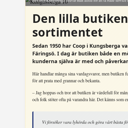
På Coop Kungsberga strävar man alltid för att ta både service 
Den lilla butike
sortimentet
Sedan 1950 har Coop i Kungsberga vari
Färingsö. I dag är butiken både en m
kunderna själva är med och påverkar
Här handlar många sina vardagsvaror, men butiken f
för att prata med grannar och bekanta.
– Jag hoppas och tror att butiken är värdefull för m
och folk stöter ofta på varandra här. Det känns som e
Vi försöker vara lyhörda och göra vårt bästa fö