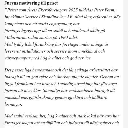
Juryns motivering till priset
”Priset som Årets Ekeröföretagare 2025 tilldelas Peter Ferm,
Inneklimat Service i Skandinavien AB. Med lång erfarenhet, hög
kompetens och ett starkt engagemang har
företaget byggts upp till en stabil och etablerad aktör på
Mälaröarna sedan starten på 1980-talet.
Med tydlig lokal förankring har företaget under många år
levererat installationer och service inom inneklimat och
värmepumpar med hög kvalitet och god service.
Det personliga bemötandet och det långsiktiga arbetssättet har
bidragit till ett gott rykte och återkommande kunder. Genom att
ligga i framkant i en bransch i ständig utveckling har företaget
fortsatt att utvecklas. Samtidigt har verksamheten bidragit till
minskad energiförbrukning genom effektiva och hållbara
lösningar.
Med stabil verksamhet, hög kvalitet och stark lokal närvaro har
företaget skapat arbetstillfällen och bidragit till näringslivet och