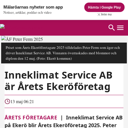
Mälaröarnas nyheter som app
Hämta i Google Play
Notiser, artiklar, poddar och video
Inte nu
Priset som Årets Ekeröföretagare 2025 tilldelades Peter Ferm som äger och
driver Inneklimat Service AB. Vinnaren överraskades med blommor och
diplom den 12 maj.
(Foto: Ekerö kommun)
Inneklimat Service AB
är Årets Ekeröföretag
13 maj 06:21
ÅRETS FÖRETAGARE
|
Inneklimat Service AB
på Ekerö blir Årets Ekeröföretag 2025. Peter