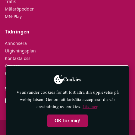
Trafik
Mälaröpodden
MN-Play
Tidningen
Annonsera
Utgivningsplan
Kontakta oss
Om oss
E-tidningar
Cookies
Socialt
Vi använder cookies för att förbättra din upplevelse på
webbplatsen. Genom att fortsätta accepterar du vår
användning av cookies.
Läs mer
.
OK för mig!
© 2026 Mälaröarnas Nyheter — All rights reserved.
Integritetspolicy