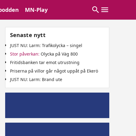
podden
MN-Play
Senaste nytt
JUST NU: Larm: Trafikolycka – singel
Stor påverkan:
Olycka på Väg 800
Fritidsbanken tar emot utrustning
Priserna på villor går något uppåt på Ekerö
JUST NU: Larm: Brand ute
Mälaröpodd