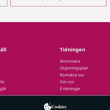
åll
Tidningen
r
Annonsera
Utgivningsplan
Kontakta oss
liv
Om oss
 går
E-tidningar
podden
Cookies
y