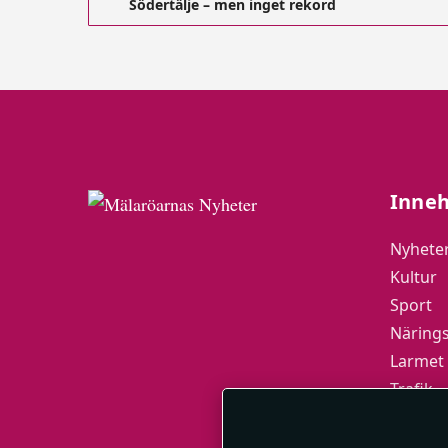
Södertälje – men inget rekord
Inneh
Nyhete
Kultur
Sport
Närings
Larmet
Trafik
Mälarö
MN-Pla