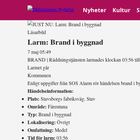
Nyheter
Kultur
S
Läsarbild
Larm: Brand i byggnad
7 maj 05:49
BRAND
|
Räddningstjänsten larmades klockan 03:56 til
Larmet går
Kommunen
Enligt uppgifter från SOS Alarm rör händelsen brand i b
Händelseinformation:
Plats:
Stavsborgs fabriksväg, Stav
Område:
Färentuna
Typ:
Brand i byggnad
Lokalisering:
Övrigt
Omfattning:
Medel
Tid för larm:
03:56