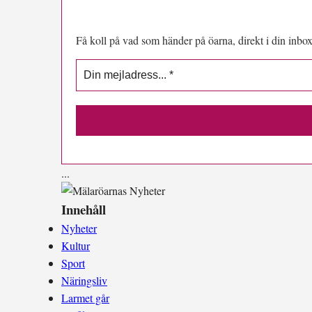
Få koll på vad som händer på öarna, direkt i din inbox
.
.
.
Innehåll
Nyheter
Kultur
Sport
Näringsliv
Larmet går