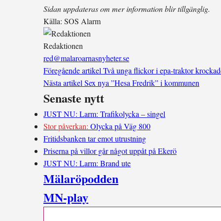
Sidan uppdateras om mer information blir tillgänglig.
Källa:
SOS Alarm
Redaktionen
red@malaroarnasnyheter.se
Föregående artikel
Två unga flickor i epa-traktor krocka
Nästa artikel
Sex nya ”Hesa Fredrik” i kommunen
Senaste nytt
JUST NU: Larm: Trafikolycka – singel
Stor påverkan:
Olycka på Väg 800
Fritidsbanken tar emot utrustning
Priserna på villor går något uppåt på Ekerö
JUST NU: Larm: Brand ute
Mälaröpodden
MN-play