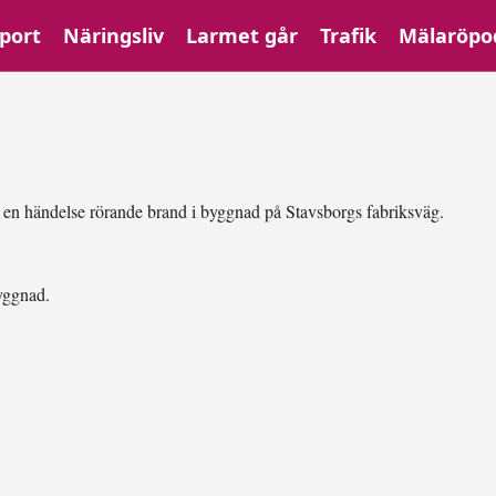
port
Näringsliv
Larmet går
Trafik
Mälaröpo
l en händelse rörande brand i byggnad på Stavsborgs fabriksväg.
yggnad.