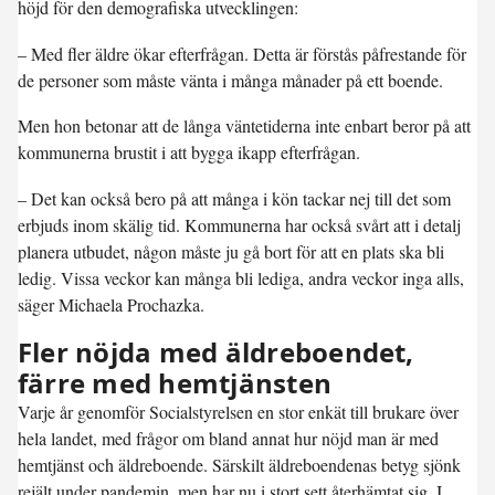
höjd för den demografiska utvecklingen:
– Med fler äldre ökar efterfrågan. Detta är förstås påfrestande för
de personer som måste vänta i många månader på ett boende.
Men hon betonar att de långa väntetiderna inte enbart beror på att
kommunerna brustit i att bygga ikapp efterfrågan.
– Det kan också bero på att många i kön tackar nej till det som
erbjuds inom skälig tid. Kommunerna har också svårt att i detalj
planera utbudet, någon måste ju gå bort för att en plats ska bli
ledig. Vissa veckor kan många bli lediga, andra veckor inga alls,
säger Michaela Prochazka.
Fler nöjda med äldreboendet,
färre med hemtjänsten
Varje år genomför Socialstyrelsen en stor enkät till brukare över
hela landet, med frågor om bland annat hur nöjd man är med
hemtjänst och äldreboende. Särskilt äldreboendenas betyg sjönk
rejält under pandemin, men har nu i stort sett återhämtat sig. I