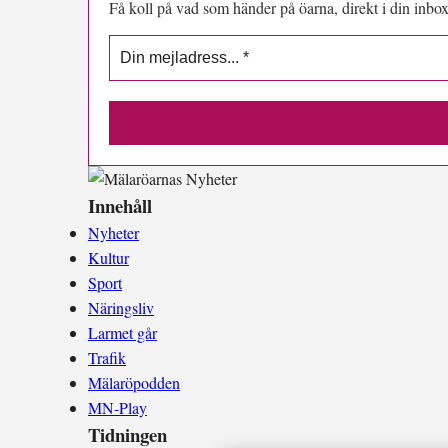
Få koll på vad som händer på öarna, direkt i din inbox
Innehåll
Nyheter
Kultur
Sport
Näringsliv
Larmet går
Trafik
Mälaröpodden
MN-Play
Tidningen