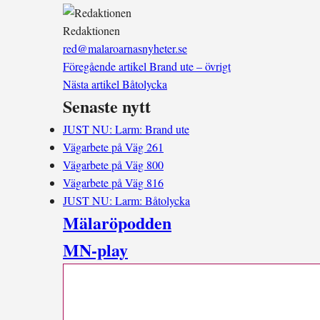
Redaktionen
red@malaroarnasnyheter.se
Föregående artikel
Brand ute – övrigt
Nästa artikel
Båtolycka
Senaste nytt
JUST NU: Larm: Brand ute
Vägarbete på Väg 261
Vägarbete på Väg 800
Vägarbete på Väg 816
JUST NU: Larm: Båtolycka
Mälaröpodden
MN-play