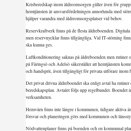
Krisberedskap inom äldreomsorgen gäller även för grupp
hemtjänsten är ansvarsfördelningen annorlunda med störr
hjälper varandra med äldreomsorgsplatser vid behov.
Reservkraftverk finns på de flesta äldreboenden. Digitala
men reservnycklar finns tillgängliga. Vid IT-störning fin
ska kunna ges.
Luftkonditionering saknas på äldreboenden men rutiner o
på Färingsö och Adelsö säkerställer att hemtjänsten kom
och handsprit, även tillgängligt för privata utförare inom
Det privat drivna äldreboendet ska enligt avtal ha rutiner 
beredskapsplan. Avtalet följs upp regelbundet. Boendet 
verksamheten.
Hemvärn finns inte längre i kommunen, tidigare aktiva är nu
försvar och planeringen görs med kommunen och länsstyre
Nödvattenplaner finns på boenden och en kommunal plan 