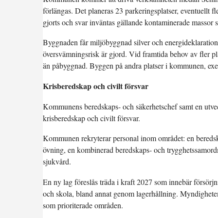
förlängas. Det planeras 23 parkeringsplatser, eventuellt 
gjorts och svar inväntas gällande kontaminerade massor s
Byggnaden får miljöbyggnad silver och energideklaration B
översvämningsrisk är gjord. Vid framtida behov av fler pl
än påbyggnad. Byggen på andra platser i kommunen, exem
Krisberedskap och civilt försvar
Kommunens beredskaps- och säkerhetschef samt en utveck
krisberedskap och civilt försvar.
Kommunen rekryterar personal inom området: en beredska
övning, en kombinerad beredskaps- och trygghetssamordna
sjukvård.
En ny lag föreslås träda i kraft 2027 som innebär försör
och skola, bland annat genom lagerhållning. Myndigheten fö
som prioriterade områden.