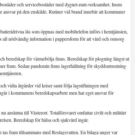
bostäder och servicebostäder med dygnet-runt-verksamhet. Inom
e ansvar på den enskilde. Rutiner vid brand innebär att kommuner
 batteridrivna lås som öppnas med mobiltelefon införs i hemtjänsten,
ns all nödvändig information i pappersform för att vård och omsorg
ch beredskap för värmebölja finns. Beredskap för plogning längst ut
mer fram. Sedan pandemin finns lagerhållning för skyddsutrustning
 hemtjänsten.
och vidta åtgärder vid kriser samt följa lagstiftningen med
ingår i kommunens beredskapsarbete men har eget ansvar för
 anslutna till Västerort. Totalförsvaret omfattar civilt och militärt
lsen. Beredskap för hälsa och sjukvård ingår.
tas fram tillsammans med Roslagsvatten. En bilaga anger var