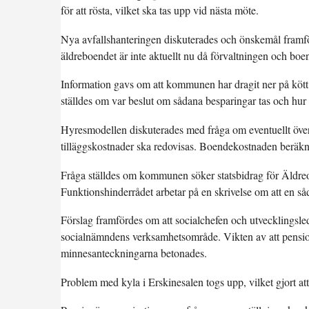
för att rösta, vilket ska tas upp vid nästa möte.
Nya avfallshanteringen diskuterades och önskemål fram
äldreboendet är inte aktuellt nu då förvaltningen och boe
Information gavs om att kommunen har dragit ner på kött 
ställdes om var beslut om sådana besparingar tas och hu
Hyresmodellen diskuterades med fråga om eventuellt överk
tilläggskostnader ska redovisas. Boendekostnaden beräknas 
Fråga ställdes om kommunen söker statsbidrag för Äldreom
Funktionshinderrådet arbetar på en skrivelse om att en 
Förslag framfördes om att socialchefen och utvecklingsl
socialnämndens verksamhetsområde. Vikten av att pension
minnesanteckningarna betonades.
Problem med kyla i Erskinesalen togs upp, vilket gjort att v