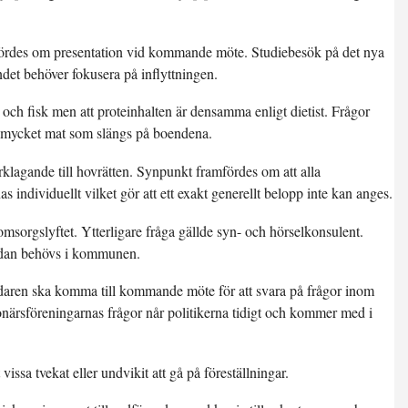
fördes om presentation vid kommande möte. Studiebesök på det nya
ndet behöver fokusera på inflyttningen.
och fisk men att proteinhalten är densamma enligt dietist. Frågor
r mycket mat som slängs på boendena.
lagande till hovrätten. Synpunkt framfördes om att alla
individuellt vilket gör att ett exakt generellt belopp inte kan anges.
sorgslyftet. Ytterligare fråga gällde syn- och hörselkonsulent.
sådan behövs i kommunen.
edaren ska komma till kommande möte för att svara på frågor inom
ärsföreningarnas frågor når politikerna tidigt och kommer med i
issa tvekat eller undvikit att gå på föreställningar.