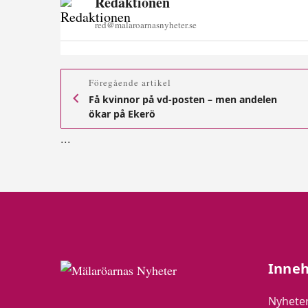
Redaktionen
red@malaroarnasnyheter.se
Föregående artikel
Få kvinnor på vd-posten – men andelen
ökar på Ekerö
.
.
.
Inneh
Nyhete