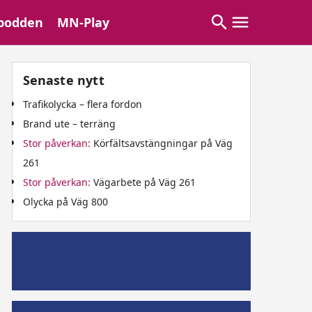
podden
MN-Play
Senaste nytt
Trafikolycka – flera fordon
Brand ute – terräng
Stor påverkan:
Körfältsavstängningar på Väg
261
Stor påverkan:
Vägarbete på Väg 261
Olycka på Väg 800
Mälaröpodd