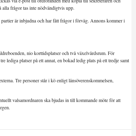
kas via e-post till ordföranden med kopia till sekreteraren och
 alla frågor tas inte nödvändigtvis upp.
a partier är inbjudna och har fått frågor i förväg. Annons kommer i
dreboenden, nio korttidsplatser och två växelvårdsrum. För
e lediga platser på ett annat, en bokad ledig plats på ett tredje samt
r externa. Tre personer står i kö enligt länsöverenskommelsen,
tuellt valsamordnaren ska bjudas in till kommande möte för att
orgen.