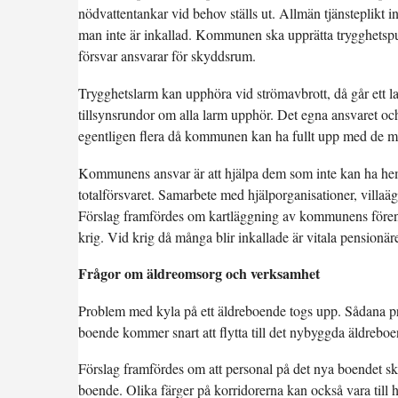
nödvattentankar vid behov ställs ut. Allmän tjänsteplikt i
man inte är inkallad. Kommunen ska upprätta trygghetspu
försvar ansvarar för skyddsrum.
Trygghetslarm kan upphöra vid strömavbrott, då går ett l
tillsynsrundor om alla larm upphör. Det egna ansvaret o
egentligen flera då kommunen kan ha fullt upp med de m
Kommunens ansvar är att hjälpa dem som inte kan ha he
totalförsvaret. Samarbete med hjälporganisationer, villaä
Förslag framfördes om kartläggning av kommunens förening
krig. Vid krig då många blir inkallade är vitala pensionä
Frågor om äldreomsorg och verksamhet
Problem med kyla på ett äldreboende togs upp. Sådana pr
boende kommer snart att flytta till det nybyggda äldreboe
Förslag framfördes om att personal på det nya boendet ska
boende. Olika färger på korridorerna kan också vara till 