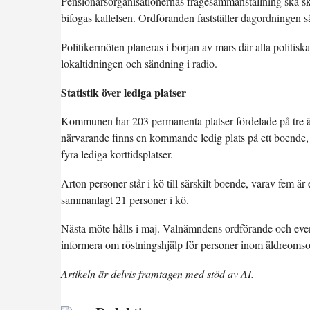
Pensionärsorganisationernas frågesammanställning ska skic
bifogas kallelsen. Ordföranden fastställer dagordningen så
Politikermöten planeras i början av mars där alla politisk
lokaltidningen och sändning i radio.
Statistik över lediga platser
Kommunen har 203 permanenta platser fördelade på tre äl
närvarande finns en kommande ledig plats på ett boende, tr
fyra lediga korttidsplatser.
Arton personer står i kö till särskilt boende, varav fem ä
sammanlagt 21 personer i kö.
Nästa möte hålls i maj. Valnämndens ordförande och even
informera om röstningshjälp för personer inom äldreoms
Artikeln är delvis framtagen med stöd av AI.