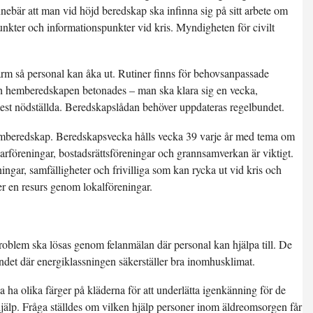
nnebär att man vid höjd beredskap ska infinna sig på sitt arbete om
nkter och informationspunkter vid kris. Myndigheten för civilt
arm så personal kan åka ut. Rutiner finns för behovsanpassade
ch hemberedskapen betonades – man ska klara sig en vecka,
est nödställda. Beredskapslådan behöver uppdateras regelbundet.
mberedskap. Beredskapsvecka hålls vecka 39 varje år med tema om
garföreningar, bostadsrättsföreningar och grannsamverkan är viktigt.
ar, samfälligheter och frivilliga som kan rycka ut vid kris och
rer en resurs genom lokalföreningar.
oblem ska lösas genom felanmälan där personal kan hjälpa till. De
ndet där energiklassningen säkerställer bra inomhusklimat.
 ha olika färger på kläderna för att underlätta igenkänning för de
hjälp. Fråga ställdes om vilken hjälp personer inom äldreomsorgen får