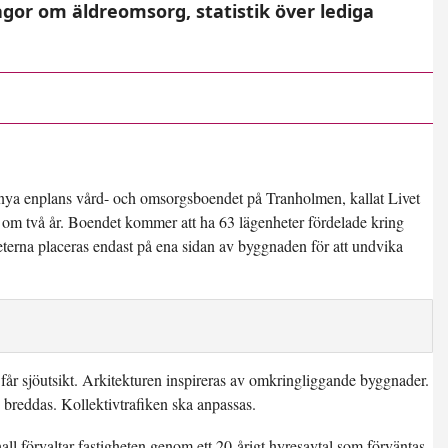
ågor om äldreomsorg, statistik över lediga
t nya enplans vård- och omsorgsboendet på Tranholmen, kallat Livet
s om två år. Boendet kommer att ha 63 lägenheter fördelade kring
eterna placeras endast på ena sidan av byggnaden för att undvika
r får sjöutsikt. Arkitekturen inspireras av omkringliggande byggnader.
breddas. Kollektivtrafiken ska anpassas.
förvaltar fastigheten genom ett 20-årigt hyresavtal som förväntas