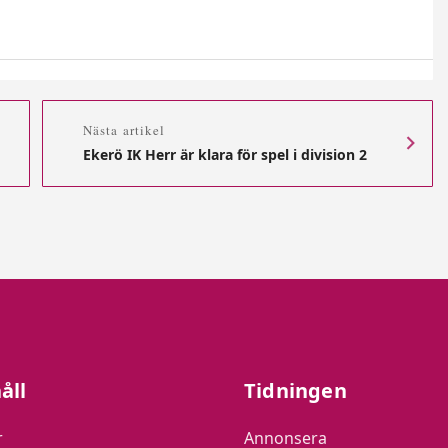
Nästa artikel
Ekerö IK Herr är klara för spel i division 2
åll
Tidningen
r
Annonsera