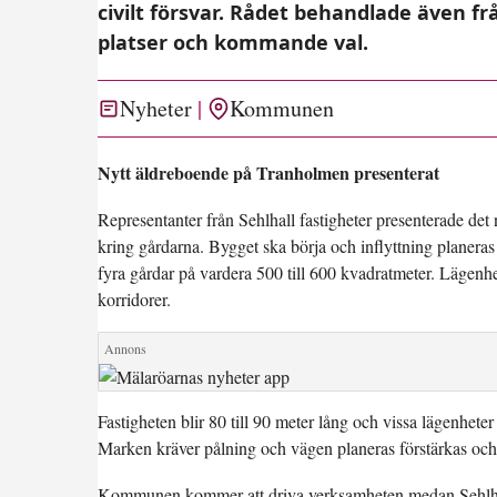
civilt försvar. Rådet behandlade även fr
platser och kommande val.
Nyheter
Kommunen
Nytt äldreboende på Tranholmen presenterat
Representanter från Sehlhall fastigheter presenterade de
kring gårdarna. Bygget ska börja och inflyttning planera
fyra gårdar på vardera 500 till 600 kvadratmeter. Lägenh
korridorer.
Fastigheten blir 80 till 90 meter lång och vissa lägenhete
Marken kräver pålning och vägen planeras förstärkas och 
Kommunen kommer att driva verksamheten medan Sehlhall 