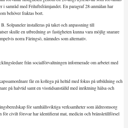
fler i samråd med Friluftsfrämjandet. En paragraf 28-anmälan har
om behöver fraktas bort.
. Solpaneler installeras på taket och anpassning till
atser skulle en utbredning av fastigheten kunna vara möjlig snarare
pelvis norra Färingsö, nämndes som alternativ.
lingsledare från socialförvaltningen informerade om arbetet med
pssamordnare får en kollega på heltid med fokus på utbildning och
re på halvtid samt en visstidsanställd med inriktning hälsa och
jningsberedskap för samhällsviktiga verksamheter som äldreomsorg
r civilt försvar har identifierat mat, medicin och bränsletillförsel