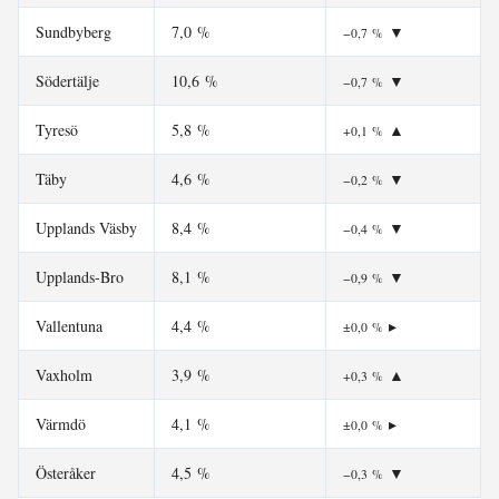
Sundbyberg
7,0 %
▼
−0,7 %
Södertälje
10,6 %
▼
−0,7 %
Tyresö
5,8 %
▲
+0,1 %
Täby
4,6 %
▼
−0,2 %
Upplands Väsby
8,4 %
▼
−0,4 %
Upplands-Bro
8,1 %
▼
−0,9 %
Vallentuna
4,4 %
▸
±0,0 %
Vaxholm
3,9 %
▲
+0,3 %
Värmdö
4,1 %
▸
±0,0 %
Österåker
4,5 %
▼
−0,3 %