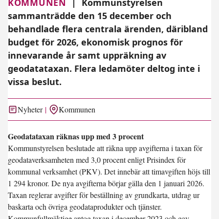
KOMMUNEN
|
Kommunstyrelsen
sammanträdde den 15 december och
behandlade flera centrala ärenden, däribland
budget för 2026, ekonomisk prognos för
innevarande år samt uppräkning av
geodatataxan. Flera ledamöter deltog inte i
vissa beslut.
Nyheter
Kommunen
Geodatataxan räknas upp med 3 procent
Kommunstyrelsen beslutade att räkna upp avgifterna i taxan för
geodataverksamheten med 3,0 procent enligt Prisindex för
kommunal verksamhet (PKV). Det innebär att timavgiften höjs till
1 294 kronor. De nya avgifterna börjar gälla den 1 januari 2026.
Taxan reglerar avgifter för beställning av grundkarta, utdrag ur
baskarta och övriga geodataprodukter och tjänster.
Kommunfullmäktige antog taxan i december 2023 och gav