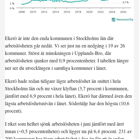
Ekerö är inte den enda kommunen i Stockholms län där
arbetslösheten går nedåt. Vi ser just nu en
nedgång i 19 av 26
kommuner
. Störst är minskningen i Upplands-Bro, där
arbetslösheten sjunker med 0,9 procentenheter. I tabellen längre
ner ser du utvecklingen i samtliga kommuner i länet.
Ekerö hade redan tidigare lägre arbetslöshet än snittet i hela
Stockholms län och nu växer klyftan (3,7 procent i kommunen,
jämfört med 6,9 procent i hela länet). Ekerö har därmed även den
lägsta arbetslöshetsnivån i länet. Södertälje har den högsta (10,6
procent).
I riket som helhet sjönk arbetslösheten i juni jämfört med året
innan (
−0,5 procentenheter
) och ligger nu på
6,4 procent
. 231 av
290 kommuner har lägre arbetslöshet i dag än för ett år sedan.