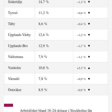
Södertälje
14,7 %
▼
−1,3 %
Tyresö
11,2 %
▼
−0,6 %
Täby
8,6 %
▼
−0,4 %
Upplands Väsby
12,6 %
▼
−1,2 %
Upplands-Bro
12,9 %
▼
−1,7 %
Vallentuna
7,9 %
▼
−1,1 %
Vaxholm
10,8 %
▲
+2,3 %
Värmdö
7,8 %
▼
−0,9 %
Österåker
8,9 %
▼
−0,9 %
Arbetslöshet bland 18–24-åringar i Stockholms län