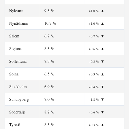
Nykvarn
9,3 %
▲
+1,0 %
Nynäshamn
10,7 %
▲
+1,0 %
Salem
6,7 %
▼
−0,7 %
Sigtuna
8,3 %
▲
+0,6 %
Sollentuna
7,3 %
▼
−0,3 %
Solna
6,5 %
▲
+0,3 %
Stockholm
6,9 %
▼
−0,4 %
Sundbyberg
7,0 %
▼
−1,8 %
Södertälje
8,2 %
▼
−0,6 %
Tyresö
8,3 %
▲
+0,3 %