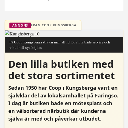
FRÅN COOP KUNGSBERGA
ANNONS
På Coop Kungsberga strävar man alltid för att ta både service och
utbud till nya höjder.
Den lilla butiken med
det stora sortimentet
Sedan 1950 har Coop i Kungsberga varit en
självklar del av lokalsamhället på Färingsö.
I dag är butiken både en mötesplats och
en välsorterad närbutik där kunderna
själva är med och påverkar utbudet.