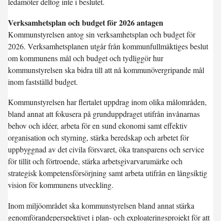
ledamöter deltog inte i beslutet.
Verksamhetsplan och budget för 2026 antagen
Kommunstyrelsen antog sin verksamhetsplan och budget för
2026. Verksamhetsplanen utgår från kommunfullmäktiges beslut
om kommunens mål och budget och tydliggör hur
kommunstyrelsen ska bidra till att nå kommunövergripande mål
inom fastställd budget.
Kommunstyrelsen har flertalet uppdrag inom olika målområden,
bland annat att fokusera på grunduppdraget utifrån invånarnas
behov och idéer, arbeta för en sund ekonomi samt effektiv
organisation och styrning, stärka beredskap och arbetet för
uppbyggnad av det civila försvaret, öka transparens och service
för tillit och förtroende, stärka arbetsgivarvarumärke och
strategisk kompetensförsörjning samt arbeta utifrån en långsiktig
vision för kommunens utveckling.
Inom miljöområdet ska kommunstyrelsen bland annat stärka
genomförandeperspektivet i plan- och exploateringsprojekt för att