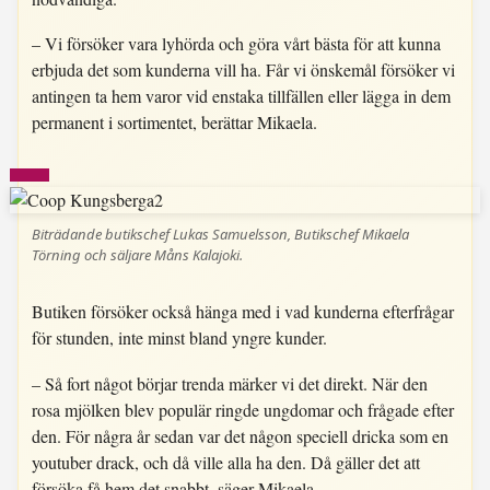
– Vi försöker vara lyhörda och göra vårt bästa för att kunna
erbjuda det som kunderna vill ha. Får vi önskemål försöker vi
antingen ta hem varor vid enstaka tillfällen eller lägga in dem
permanent i sortimentet, berättar Mikaela.
Biträdande butikschef Lukas Samuelsson, Butikschef Mikaela
Törning och säljare Måns Kalajoki.
Butiken försöker också hänga med i vad kunderna efterfrågar
för stunden, inte minst bland yngre kunder.
– Så fort något börjar trenda märker vi det direkt. När den
rosa mjölken blev populär ringde ungdomar och frågade efter
den. För några år sedan var det någon speciell dricka som en
youtuber drack, och då ville alla ha den. Då gäller det att
försöka få hem det snabbt, säger Mikaela.