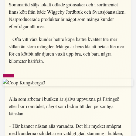
Sommartid säljs lokalt odlade grönsaker och i sortimentet
finns kött från både Wiggeby Jordbruk och Svartsjöanstalten.
Närproducerade produkter är något som många kunder
efterfrågar allt mer.
– Ofta vill våra kunder hellre köpa bättre kvalitet lite mer
sällan än stora mängder. Många är beredda att betala lite mer
för en köttbit när djuren vuxit upp bra, och bara några
kilometer härifrån.
Alla som arbetar i butiken är själva uppvuxna på Färingsö
eller bor i området, något som bidrar till den personliga
känslan.
– Här känner nästan alla varandra. Det blir mycket småprat
med kunderna och det är en väldigt glad stämning i butiken,