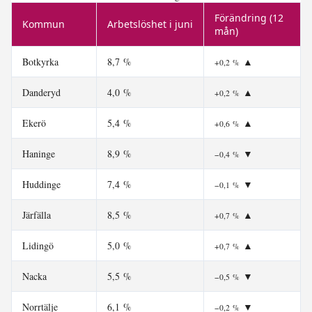
Förändring (12
Kommun
Arbetslöshet i juni
mån)
Botkyrka
8,7 %
▲
+0,2 %
Danderyd
4,0 %
▲
+0,2 %
Ekerö
5,4 %
▲
+0,6 %
Haninge
8,9 %
▼
−0,4 %
Huddinge
7,4 %
▼
−0,1 %
Järfälla
8,5 %
▲
+0,7 %
Lidingö
5,0 %
▲
+0,7 %
Nacka
5,5 %
▼
−0,5 %
Norrtälje
6,1 %
▼
−0,2 %