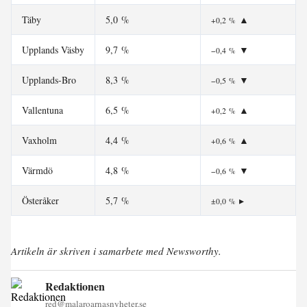
Täby
5,0 %
▲
+0,2 %
Upplands Väsby
9,7 %
▼
−0,4 %
Upplands-Bro
8,3 %
▼
−0,5 %
Vallentuna
6,5 %
▲
+0,2 %
Vaxholm
4,4 %
▲
+0,6 %
Värmdö
4,8 %
▼
−0,6 %
Österåker
5,7 %
▸
±0,0 %
Artikeln är skriven i samarbete med Newsworthy.
Redaktionen
red@malaroarnasnyheter.se