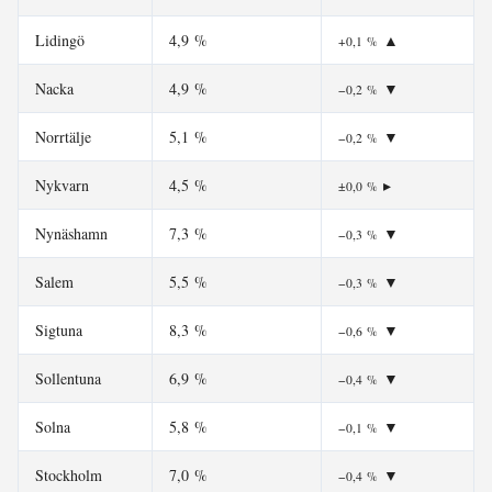
Lidingö
4,9 %
▲
+0,1 %
Nacka
4,9 %
▼
−0,2 %
Norrtälje
5,1 %
▼
−0,2 %
Nykvarn
4,5 %
▸
±0,0 %
Nynäshamn
7,3 %
▼
−0,3 %
Salem
5,5 %
▼
−0,3 %
Sigtuna
8,3 %
▼
−0,6 %
Sollentuna
6,9 %
▼
−0,4 %
Solna
5,8 %
▼
−0,1 %
Stockholm
7,0 %
▼
−0,4 %