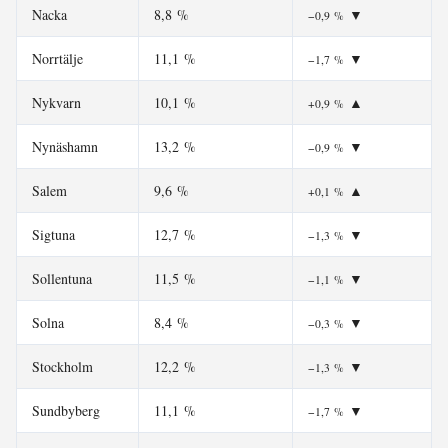
Nacka
8,8 %
▼
−0,9 %
Norrtälje
11,1 %
▼
−1,7 %
Nykvarn
10,1 %
▲
+0,9 %
Nynäshamn
13,2 %
▼
−0,9 %
Salem
9,6 %
▲
+0,1 %
Sigtuna
12,7 %
▼
−1,3 %
Sollentuna
11,5 %
▼
−1,1 %
Solna
8,4 %
▼
−0,3 %
Stockholm
12,2 %
▼
−1,3 %
Sundbyberg
11,1 %
▼
−1,7 %