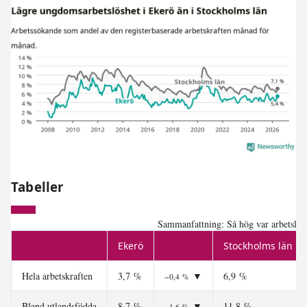
Tabeller
Sammanfattning: Så hög var arbetslösh
Ekerö
Stockholms län
Hela arbetskraften
3,7 %
▼
6,9 %
−0,4 %
Bland utlandsfödda
8,7 %
▼
11,8 %
−1,6 %