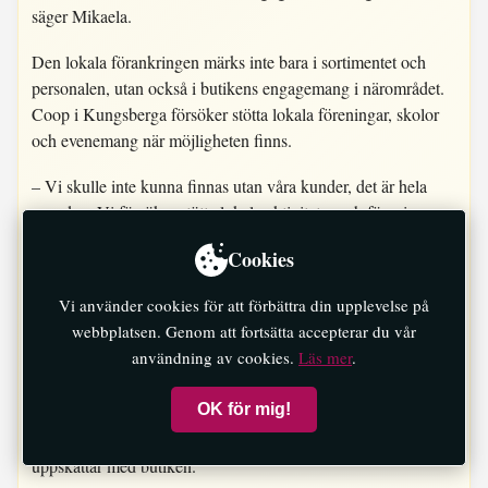
säger Mikaela.
Den lokala förankringen märks inte bara i sortimentet och
personalen, utan också i butikens engagemang i närområdet.
Coop i Kungsberga försöker stötta lokala föreningar, skolor
och evenemang när möjligheten finns.
– Vi skulle inte kunna finnas utan våra kunder, det är hela
grunden. Vi försöker stötta lokala aktiviteter och föreningar
när vi kan. Vi är ju en av de större företagarna här ute och vill
Cookies
ställa upp för våra barn och ungdomar.
Samtidigt som butiken vill behålla sin lantliga och personliga
Vi använder cookies för att förbättra din upplevelse på
känsla pågår också ett arbete med att utveckla verksamheten.
webbplatsen. Genom att fortsätta accepterar du vår
Nyligen byggdes kassazonen om och snabbkassor
användning av cookies.
Läs mer
.
installerades för att möta nya behov och önskemål.
OK för mig!
– Vi vill modernisera och hänga med i utvecklingen samtidigt
som vi vill behålla det mysiga och personliga som många
uppskattar med butiken.