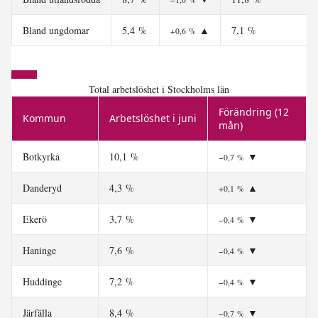
Bland ungdomar
5,4 %
▲
7,1 %
+0,6 %
Total arbetslöshet i Stockholms län
Förändring (12
Kommun
Arbetslöshet i juni
mån)
Botkyrka
10,1 %
▼
−0,7 %
Danderyd
4,3 %
▲
+0,1 %
Ekerö
3,7 %
▼
−0,4 %
Haninge
7,6 %
▼
−0,4 %
Huddinge
7,2 %
▼
−0,4 %
Järfälla
8,4 %
▼
−0,7 %