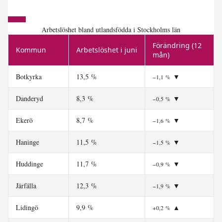
Arbetslöshet bland utlandsfödda i Stockholms län
Förändring (12
Kommun
Arbetslöshet i juni
mån)
Botkyrka
13,5 %
▼
−1,1 %
Danderyd
8,3 %
▼
−0,5 %
Ekerö
8,7 %
▼
−1,6 %
Haninge
11,5 %
▼
−1,5 %
Huddinge
11,7 %
▼
−0,9 %
Järfälla
12,3 %
▼
−1,9 %
Lidingö
9,9 %
▲
+0,2 %