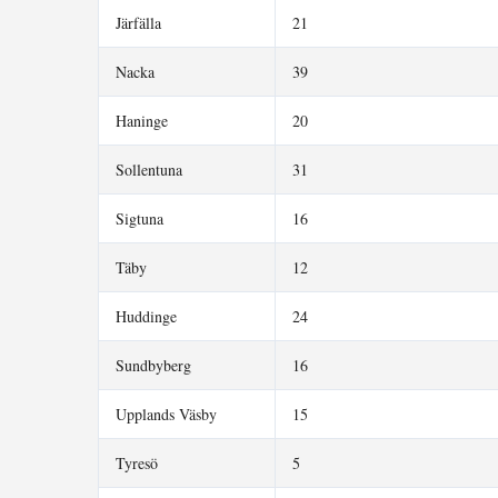
Järfälla
21
Nacka
39
Haninge
20
Sollentuna
31
Sigtuna
16
Täby
12
Huddinge
24
Sundbyberg
16
Upplands Väsby
15
Tyresö
5