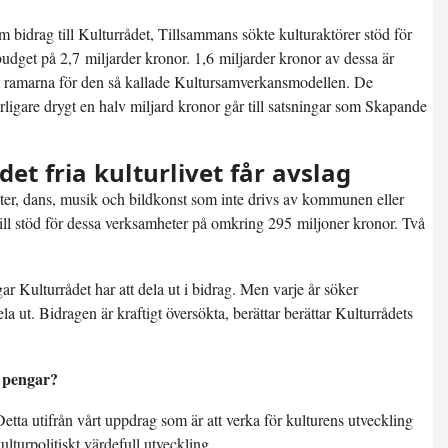
 bidrag till Kulturrådet, Tillsammans sökte kulturaktörer stöd för
udget på 2,7 miljarder kronor. 1,6 miljarder kronor av dessa är
 ramarna för den så kallade Kultursamverkansmodellen. De
rligare drygt en halv miljard kronor går till satsningar som Skapande
et fria kulturlivet får avslag
teater, dans, musik och bildkonst som inte drivs av kommunen eller
till stöd för dessa verksamheter på omkring 295 miljoner kronor. Två
r Kulturrådet har att dela ut i bidrag. Men varje år söker
a ut. Bidragen är kraftigt översökta, berättar berättar Kulturrådets
r pengar?
 Detta utifrån vårt uppdrag som är att verka för kulturens utveckling
ulturpolitiskt värdefull utveckling.