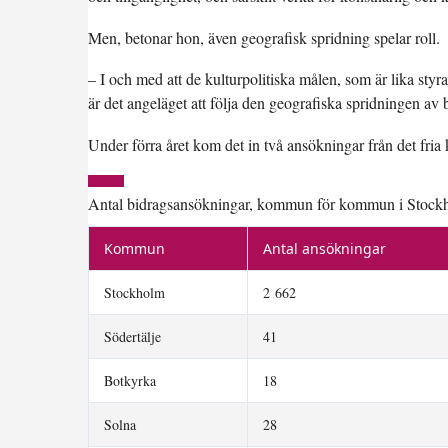
Men, betonar hon, även geografisk spridning spelar roll.
– I och med att de kulturpolitiska målen, som är lika styra
är det angeläget att följa den geografiska spridningen av
Under förra året kom det in två ansökningar från det fria
Antal bidragsansökningar, kommun för kommun i Stock
Kommun
Antal ansökningar
Stockholm
2 662
Södertälje
41
Botkyrka
18
Solna
28