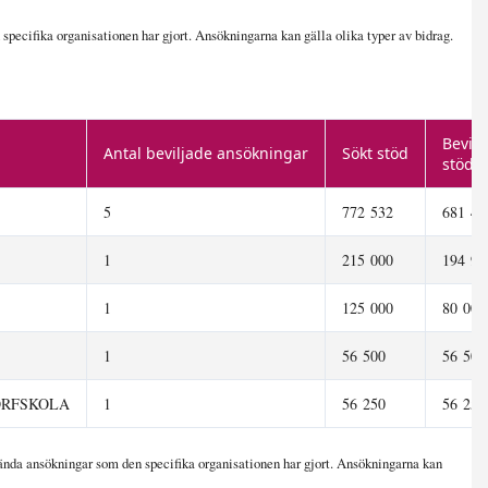
pecifika organisationen har gjort. Ansökningarna kan gälla olika typer av bidrag.
Bevilj
Antal beviljade ansökningar
Sökt stöd
stöd
5
772 532
681 43
1
215 000
194 90
1
125 000
80 000
1
56 500
56 500
ORFSKOLA
1
56 250
56 250
nda ansökningar som den specifika organisationen har gjort. Ansökningarna kan