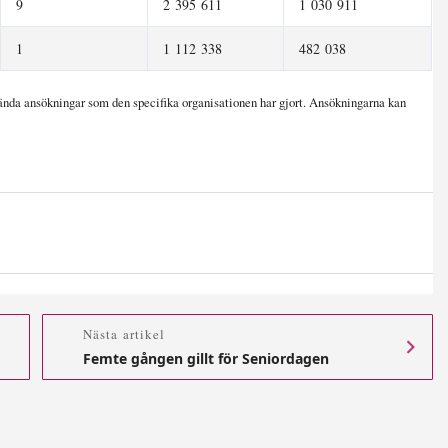
9
2 395 611
1 030 911
1
1 112 338
482 038
nda ansökningar som den specifika organisationen har gjort. Ansökningarna kan
Nästa artikel
Femte gången gillt för Seniordagen