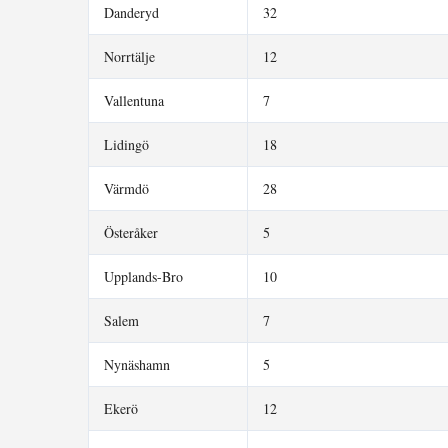
Danderyd
32
Norrtälje
12
Vallentuna
7
Lidingö
18
Värmdö
28
Österåker
5
Upplands-Bro
10
Salem
7
Nynäshamn
5
Ekerö
12