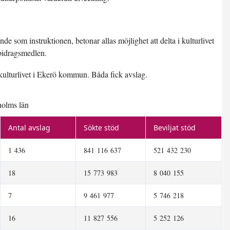
nde som instruktionen, betonar allas möjlighet att delta i kulturlivet
 bidragsmedlen.
 kulturlivet i Ekerö kommun. Båda fick avslag.
holms län
Antal avslag
Sökte stöd
Beviljat stöd
1 436
841 116 637
521 432 230
18
15 773 983
8 040 155
7
9 461 977
5 746 218
16
11 827 556
5 252 126