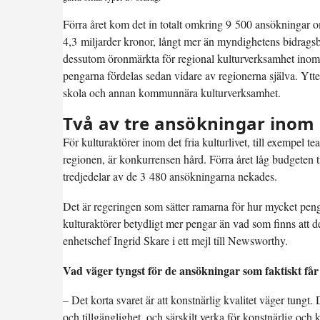
Förra året kom det in totalt omkring 9 500 ansökningar om
4,3 miljarder kronor, långt mer än myndighetens bidragsb
dessutom öronmärkta för regional kulturverksamhet inom
pengarna fördelas sedan vidare av regionerna själva. Ytte
skola och annan kommunnära kulturverksamhet.
Två av tre ansökningar inom d
För kulturaktörer inom det fria kulturlivet, till exempel 
regionen, är konkurrensen hård. Förra året låg budgeten 
tredjedelar av de 3 480 ansökningarna nekades.
Det är regeringen som sätter ramarna för hur mycket penga
kulturaktörer betydligt mer pengar än vad som finns att del
enhetschef Ingrid Skare i ett mejl till Newsworthy.
Vad väger tyngst för de ansökningar som faktiskt få
– Det korta svaret är att konstnärlig kvalitet väger tungt.
och tillgänglighet, och särskilt verka för konstnärlig och k