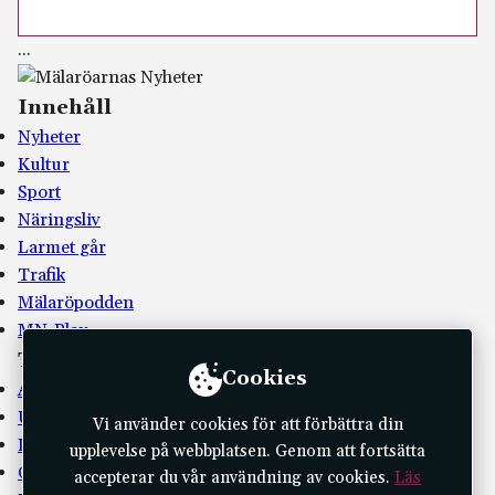
.
.
.
Innehåll
Nyheter
Kultur
Sport
Näringsliv
Larmet går
Trafik
Mälaröpodden
MN-Play
Tidningen
Cookies
Annonsera
Utgivningsplan
Vi använder cookies för att förbättra din
Kontakta oss
upplevelse på webbplatsen. Genom att fortsätta
Om oss
accepterar du vår användning av cookies.
Läs