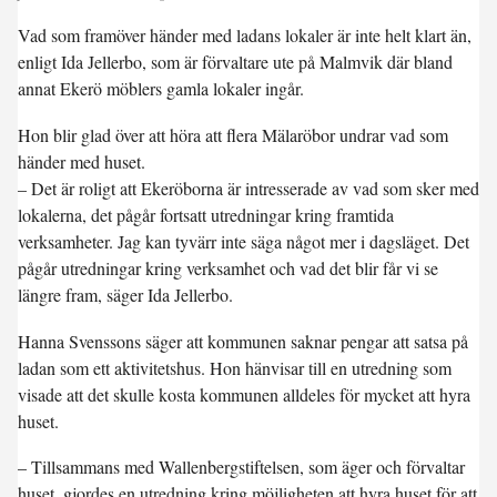
Vad som framöver händer med ladans lokaler är inte helt klart än,
enligt Ida Jellerbo, som är förvaltare ute på Malmvik där bland
annat Ekerö möblers gamla lokaler ingår.
Hon blir glad över att höra att flera Mälaröbor undrar vad som
händer med huset.
– Det är roligt att Ekeröborna är intresserade av vad som sker med
lokalerna, det pågår fortsatt utredningar kring framtida
verksamheter. Jag kan tyvärr inte säga något mer i dagsläget. Det
pågår utredningar kring verksamhet och vad det blir får vi se
längre fram, säger Ida Jellerbo.
Hanna Svenssons säger att kommunen saknar pengar att satsa på
ladan som ett aktivitetshus. Hon hänvisar till en utredning som
visade att det skulle kosta kommunen alldeles för mycket att hyra
huset.
– Tillsammans med Wallenbergstiftelsen, som äger och förvaltar
huset, gjordes en utredning kring möjligheten att hyra huset för att