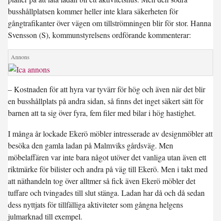
busshållplatsen kommer heller inte klara säkerheten för
gångtrafikanter över vägen om tillströmningen blir för stor. Hanna
Svensson (S), kommunstyrelsens ordförande kommenterar:
– Kostnaden för att hyra var tyvärr för hög och även när det blir
en busshållplats på andra sidan, så finns det inget säkert sätt för
barnen att ta sig över fyra, fem filer med bilar i hög hastighet.
I många år lockade Ekerö möbler intresserade av designmöbler att
besöka den gamla ladan på Malmviks gårdsväg. Men
möbelaffären var inte bara något utöver det vanliga utan även ett
riktmärke för bilister och andra på väg till Ekerö. Men i takt med
att näthandeln tog över alltmer så fick även Ekerö möbler det
tuffare och tvingades till slut stänga. Ladan har då och då sedan
dess nyttjats för tillfälliga aktiviteter som gångna helgens
julmarknad till exempel.