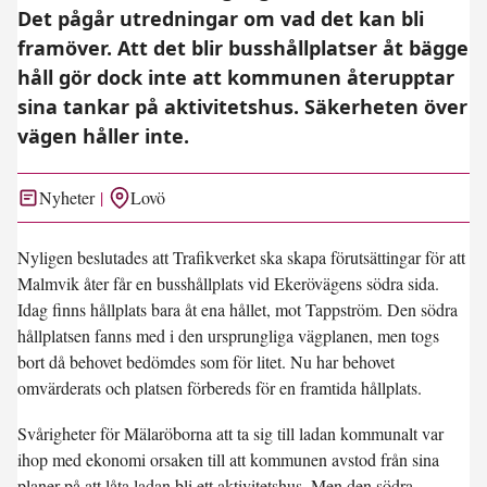
Det pågår utredningar om vad det kan bli
framöver. Att det blir busshållplatser åt bägge
håll gör dock inte att kommunen återupptar
sina tankar på aktivitetshus. Säkerheten över
vägen håller inte.
Nyheter
Lovö
Nyligen beslutades att Trafikverket ska skapa förutsättingar för att
Malmvik åter får en busshållplats vid Ekerövägens södra sida.
Idag finns hållplats bara åt ena hållet, mot Tappström. Den södra
hållplatsen fanns med i den ursprungliga vägplanen, men togs
bort då behovet bedömdes som för litet. Nu har behovet
omvärderats och platsen förbereds för en framtida hållplats.
Svårigheter för Mälaröborna att ta sig till ladan kommunalt var
ihop med ekonomi orsaken till att kommunen avstod från sina
planer på att låta ladan bli ett aktivitetshus. Men den södra