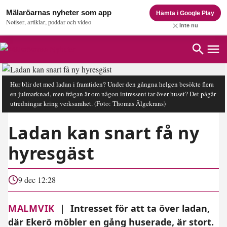
Mälaröarnas nyheter som app
Hämta i Google Play
Notiser, artiklar, poddar och video
Inte nu
Hur blir det med ladan i framtiden? Under den gångna helgen besökte flera
en julmarknad, men frågan är om någon intressent tar över huset? Det pågår
utredningar kring verksamhet.
(Foto: Thomas Älgekrans)
Ladan kan snart få ny
hyresgäst
9 dec 12:28
MALMVIK
|
Intresset för att ta över ladan,
där Ekerö möbler en gång huserade, är stort.