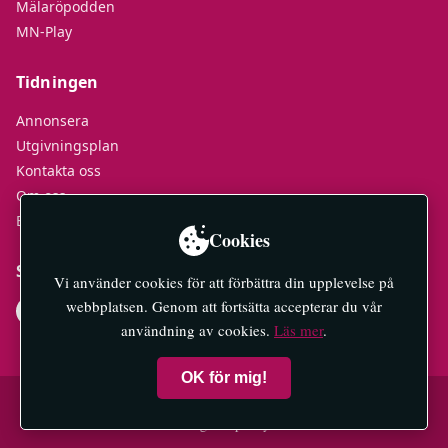
Mälaröpodden
MN-Play
Tidningen
Annonsera
Utgivningsplan
Kontakta oss
Om oss
E-tidningar
Cookies
Socialt
Vi använder cookies för att förbättra din upplevelse på
webbplatsen. Genom att fortsätta accepterar du vår
användning av cookies.
Läs mer
.
OK för mig!
© 2026 Mälaröarnas Nyheter — All rights reserved.
Integritetspolicy