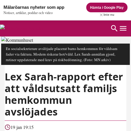
Mälaröarnas nyheter som app
Hämta i Google Play
Notiser, artiklar, poddar och video
Inte nu
En socialsekreterare avslöjade placerat barns hemkommun för våldsam
fader via faktura. Modern riskerar hot/våld. Lex Sarah-anmälan gjord,
rutiner uppdaterade med krav på riskbedömning.
(Foto: MN arkiv)
Lex Sarah-rapport efter
att våldsutsatt familjs
hemkommun
avslöjades
19 jan 19:15