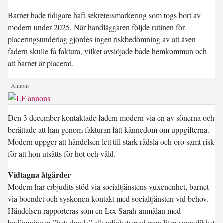
Barnet hade tidigare haft sekretessmarkering som togs bort av
modern under 2025. När handläggaren följde rutinen för
placeringsunderlag gjordes ingen riskbedömning av att även
fadern skulle få faktura, vilket avslöjade både hemkommun och
att barnet är placerat.
Den 3 december kontaktade fadern modern via en av sönerna och
berättade att han genom fakturan fått kännedom om uppgifterna.
Modern uppger att händelsen lett till stark rädsla och oro samt risk
för att hon utsätts för hot och våld.
Vidtagna åtgärder
Modern har erbjudits stöd via socialtjänstens vuxenenhet, barnet
via boendet och syskonen kontakt med socialtjänsten vid behov.
Händelsen rapporteras som en Lex Sarah-anmälan med
bedömningen ”betydande” allvarlighetsgrad men liten sannolikhet