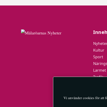
Inneh
Nyhete
Kultur
Sport
Närings
Larmet
Trafik
Mälarö
MN-Pla
Vi använder cookies för att 