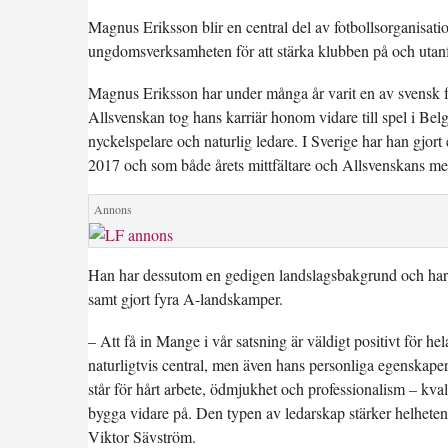
Magnus Eriksson blir en central del av fotbollsorganisat
ungdomsverksamheten för att stärka klubben på och utan
Magnus Eriksson har under många år varit en av svensk fot
Allsvenskan tog hans karriär honom vidare till spel i B
nyckelspelare och naturlig ledare. I Sverige har han gjort
2017 och som både årets mittfältare och Allsvenskans mes
Han har dessutom en gedigen landslagsbakgrund och har r
samt gjort fyra A-landskamper.
– Att få in Mange i vår satsning är väldigt positivt för h
naturligtvis central, men även hans personliga egenskape
står för hårt arbete, ödmjukhet och professionalism – kval
bygga vidare på. Den typen av ledarskap stärker helheten
Viktor Sävström.