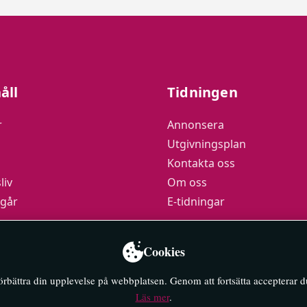
åll
Tidningen
r
Annonsera
Utgivningsplan
Kontakta oss
liv
Om oss
 går
E-tidningar
podden
Cookies
y
förbättra din upplevelse på webbplatsen. Genom att fortsätta accepterar 
Läs mer
.