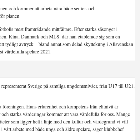
ionen och kommer att arbeta nära både senior- och
för planen.
bolls mest framträdande mittfältare. Efter starka säsonger i
elgien, Kina, Danmark och MLS, där han etablerade sig som en
 ett tydligt avtryck – bland annat som delad skyttekung i Allsvenskan
t värdefulla spelare 2021.
epresenterat Sverige på samtliga ungdomsnivåer, från U17 till U21,
ela föreningen. Hans erfarenhet och kompetens från elitnivå är
r och starka värderingar kommer att vara värdefulla för oss. Mange
iteter som ligger helt i linje med den kultur och värdegrund vi vill
 i vårt arbete med både unga och äldre spelare, säger klubbchef