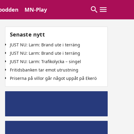
podden
MN-Play
Senaste nytt
JUST NU: Larm: Brand ute i terräng
JUST NU: Larm: Brand ute i terräng
JUST NU: Larm: Trafikolycka – singel
Fritidsbanken tar emot utrustning
Priserna på villor går något uppåt på Ekerö
Mälaröpodd