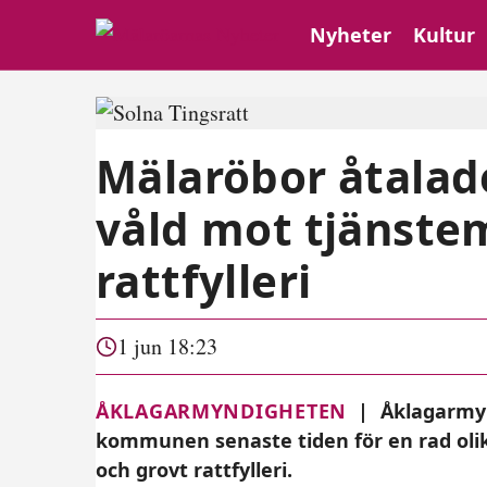
Nyheter
Kultur
Mälaröbor åtalade
våld mot tjänste
rattfylleri
1 jun 18:23
ÅKLAGARMYNDIGHETEN
|
Åklagarmyn
kommunen senaste tiden för en rad olik
och grovt rattfylleri.