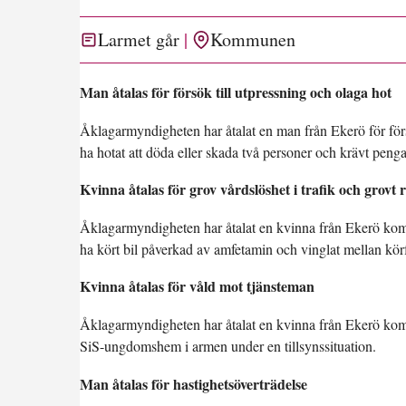
Larmet går
Kommunen
Man åtalas för försök till utpressning och olaga hot
Åklagarmyndigheten har åtalat en man från Ekerö för förs
ha hotat att döda eller skada två personer och krävt peng
Kvinna åtalas för grov vårdslöshet i trafik och grovt ra
Åklagarmyndigheten har åtalat en kvinna från Ekerö kommu
ha kört bil påverkad av amfetamin och vinglat mellan körf
Kvinna åtalas för våld mot tjänsteman
Åklagarmyndigheten har åtalat en kvinna från Ekerö komm
SiS-ungdomshem i armen under en tillsynssituation.
Man åtalas för hastighetsöverträdelse