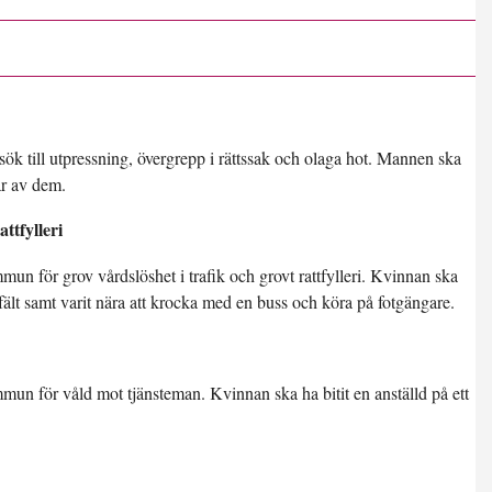
ök till utpressning, övergrepp i rättssak och olaga hot. Mannen ska
ar av dem.
ttfylleri
n för grov vårdslöshet i trafik och grovt rattfylleri. Kvinnan ska
ält samt varit nära att krocka med en buss och köra på fotgängare.
un för våld mot tjänsteman. Kvinnan ska ha bitit en anställd på ett