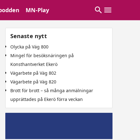
podden
MN-Play
Senaste nytt
Olycka på Väg 800
Mingel för besöksnäringen på
Konsthantverket Ekerö
Vägarbete på Väg 802
Vägarbete på Väg 820
Brott för brott – så många anmälningar
upprättades på Ekerö förra veckan
Mälaröpodd