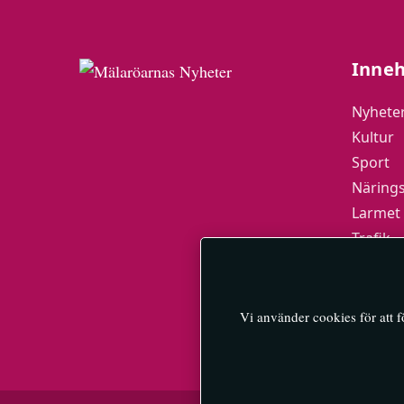
Inneh
Nyhete
Kultur
Sport
Närings
Larmet
Trafik
Mälarö
MN-Pla
Vi använder cookies för att 