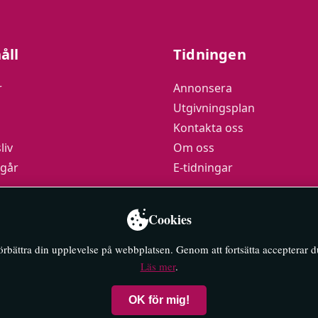
åll
Tidningen
r
Annonsera
Utgivningsplan
Kontakta oss
liv
Om oss
 går
E-tidningar
podden
Cookies
y
förbättra din upplevelse på webbplatsen. Genom att fortsätta accepterar 
Läs mer
.
OK för mig!