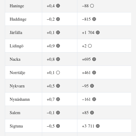
Haninge
+0,4 🔴
−88 ⚪
Huddinge
−0,2 🟢
−815 🔴
Järfälla
+0,1 🔴
+1 704 🟢
Lidingö
+0,9 🔴
+2 ⚪
Nacka
+0,8 🔴
+695 🟢
Norrtälje
+0,1 ⚪
+461 🟢
Nykvarn
+0,5 🔴
−95 🔴
Nynäshamn
+0,7 🔴
−161 🔴
Salem
−0,1 🟢
+85 🟢
Sigtuna
−0,5 🟢
+3 711 🟢