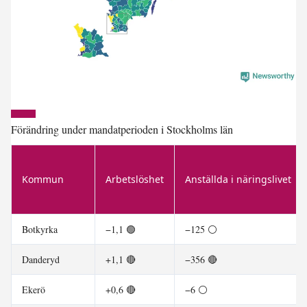
Förändring under mandatperioden i Stockholms län
Kommun
Arbetslöshet
Anställda i näringslivet
Botkyrka
−1,1 🟢
−125 ⚪
Danderyd
+1,1 🔴
−356 🔴
Ekerö
+0,6 🔴
−6 ⚪