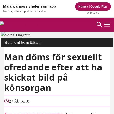
Mälaröarnas nyheter som app
Hämta i Google Play
Notiser, artiklar, poddar och video
Inte nu
(Foto: Carl Johan Erikson)
Man döms för sexuellt
ofredande efter att ha
skickat bild på
könsorgan
27 feb 16:10