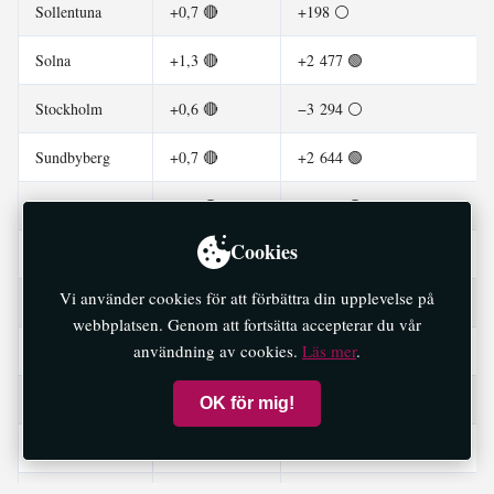
Sollentuna
+0,7 🔴
+198 ⚪
Solna
+1,3 🔴
+2 477 🟢
Stockholm
+0,6 🔴
−3 294 ⚪
Sundbyberg
+0,7 🔴
+2 644 🟢
Södertälje
−0,8 🟢
+1 907 🟢
Cookies
Tyresö
+0,6 🔴
−435 🔴
Vi använder cookies för att förbättra din upplevelse på
Täby
+1,0 🔴
−384 🔴
webbplatsen. Genom att fortsätta accepterar du vår
användning av cookies.
Läs mer
.
Upplands Väsby
+1,0 🔴
+106 ⚪
Upplands-Bro
+0,6 🔴
−281 🔴
OK för mig!
Vallentuna
+0,9 🔴
−455 🔴