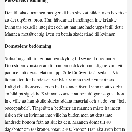
Försvarets inställning
Den tilltalade mannen medger att han skickat bilden men bestrider
att det utgör ett brott. Han hävdar att handlingen inte kränkte
kvinnans sexuella integritet och att han inte hade uppsåt till detta.
Mannen motsätter sig även att betala skadestånd till kvinnan.
Domstolens bedömning
Solna tingsrätt finner mannen skyldig till sexuellt ofredande.
Domstolen konstaterar att mannen och kvinnan tidigare varit ett
par, men att deras relation upphörde för över tio år sedan. Vid
tidpunkten för händelsen var båda sambo med nya partners.
Enligt chattkonversationen bad mannen även kvinnan att skicka
en bild på sig själv. Kvinnan svarade att hon tidigare sagt att hon
inte ville att han skulle skicka sådant material och att det var ”helt
oacceptabelt”. Tingsrätten bedömer att mannen måste ha insett
risken för att kvinnan inte ville ha bilden men att detta inte
hindrade honom från att skicka den. Mannen döms till 40
dagsböter om 60 kronor, totalt 2 400 kronor. Han ska även betala