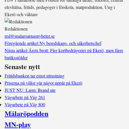
elevhälsa, fritids, pedagoger i förskola, matproduktion, Ung i
Ekerö och väktare
Redaktionen
red@malaroarnasnyheter.se
Föregående artikel
Ny beredskaps- och säkerhetschef
Nästa artikel
Årets brott: Fler kortbedrägerier på Ekerö, men färre
butiksstölder
Senaste nytt
Fritidsbanken tar emot utrustning
Priserna på villor går något uppåt på Ekerö
JUST NU: Larm: Brand ute
Vägarbete på Väg 261
Vägarbete på Väg 800
Mälaröpodden
MN-play