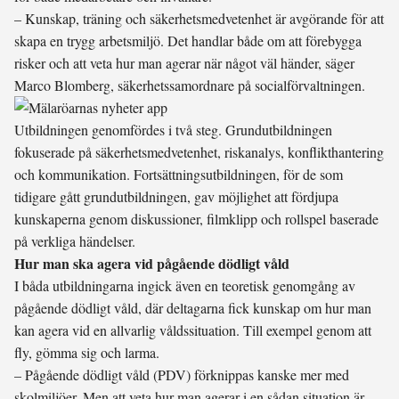
– Kunskap, träning och säkerhetsmedvetenhet är avgörande för att
skapa en trygg arbetsmiljö. Det handlar både om att förebygga
risker och att veta hur man agerar när något väl händer, säger
Marco Blomberg, säkerhetssamordnare på socialförvaltningen.
Utbildningen genomfördes i två steg. Grundutbildningen
fokuserade på säkerhetsmedvetenhet, riskanalys, konflikthantering
och kommunikation. Fortsättningsutbildningen, för de som
tidigare gått grundutbildningen, gav möjlighet att fördjupa
kunskaperna genom diskussioner, filmklipp och rollspel baserade
på verkliga händelser.
Hur man ska agera vid pågående dödligt våld
I båda utbildningarna ingick även en teoretisk genomgång av
pågående dödligt våld, där deltagarna fick kunskap om hur man
kan agera vid en allvarlig våldssituation. Till exempel genom att
fly, gömma sig och larma.
– Pågående dödligt våld (PDV) förknippas kanske mer med
skolmiljöer. Men att veta hur man agerar i en sådan situation är