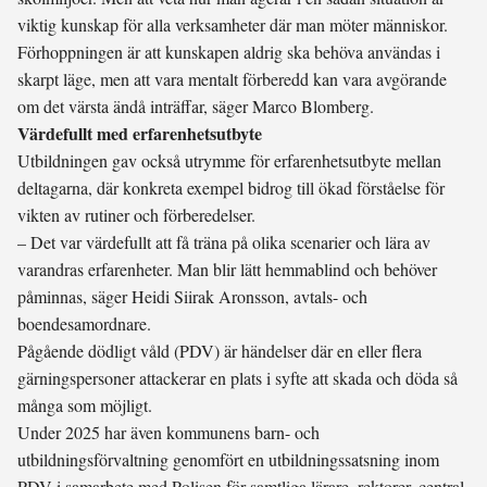
viktig kunskap för alla verksamheter där man möter människor.
Förhoppningen är att kunskapen aldrig ska behöva användas i
skarpt läge, men att vara mentalt förberedd kan vara avgörande
om det värsta ändå inträffar, säger Marco Blomberg.
Värdefullt med erfarenhetsutbyte
Utbildningen gav också utrymme för erfarenhetsutbyte mellan
deltagarna, där konkreta exempel bidrog till ökad förståelse för
vikten av rutiner och förberedelser.
– Det var värdefullt att få träna på olika scenarier och lära av
varandras erfarenheter. Man blir lätt hemmablind och behöver
påminnas, säger Heidi Siirak Aronsson, avtals- och
boendesamordnare.
Pågående dödligt våld (PDV) är händelser där en eller flera
gärningspersoner attackerar en plats i syfte att skada och döda så
många som möjligt.
Under 2025 har även kommunens barn- och
utbildningsförvaltning genomfört en utbildningssatsning inom
PDV i samarbete med Polisen för samtliga lärare, rektorer, central