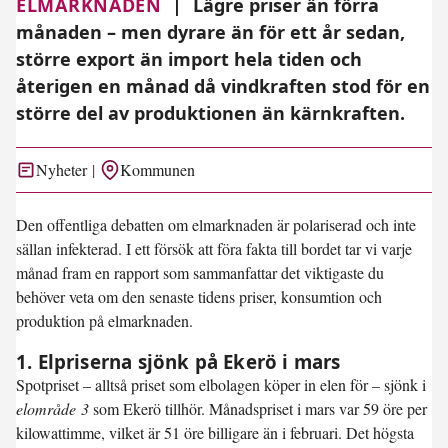
ELMARKNADEN
|
Lägre priser än förra
månaden – men dyrare än för ett år sedan,
större export än import hela tiden och
återigen en månad då vindkraften stod för en
större del av produktionen än kärnkraften.
Nyheter
Kommunen
Den offentliga debatten om elmarknaden är polariserad och inte
sällan infekterad. I ett försök att föra fakta till bordet tar vi varje
månad fram en rapport som sammanfattar det viktigaste du
behöver veta om den senaste tidens priser, konsumtion och
produktion på elmarknaden.
1. Elpriserna sjönk på Ekerö i mars
Spotpriset – alltså priset som elbolagen köper in elen för – sjönk i
elområde 3
som Ekerö tillhör. Månadspriset i mars var
59 öre per
kilowattimme
, vilket är 51 öre billigare än i februari. Det högsta