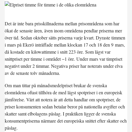
Det är inte bara prisskillnaderna mellan prisområdena som har
ökat de senaste åren, även inom områdena pendlar priserna mer
över tid. Sedan oktober sätts priserna varje kvart. Dyraste timmen
i mars på Ekerö inträffade mellan klockan 17 och 18 den 9 mars,
då kostade en kilowattimme i snitt 223 öre. Som lägst var
snittpriset per timme i området −1 öre. Under mars var timpriset
negativt under 2 timmar. Negativa priser har noterats under elva
av de senaste tolv månaderna.
Om man tittar på månadsmedelpriset brukar de svenska
elområdena oftast tillhöra de med lägst spotpriser i en europeisk
jämförelse. Värt att notera är att detta handlar om spotpriser, de
priser konsumenten sedan betalar beror på nationella avgifter och
skatter samt elbolagens påslag. I praktiken ligger de svenska
konsumentpriserna närmare det europeiska snittet efter skatter och
påslag.