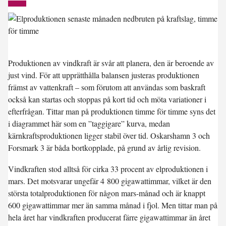
Produktionen av vindkraft är svår att planera, den är beroende av
just vind. För att upprätthålla balansen justeras produktionen
främst av vattenkraft – som förutom att användas som baskraft
också kan startas och stoppas på kort tid och möta variationer i
efterfrågan. Tittar man på produktionen timme för timme syns det
i diagrammet här som en ”taggigare” kurva, medan
kärnkraftsproduktionen ligger stabil över tid. Oskarshamn 3 och
Forsmark 3 är båda bortkopplade, på grund av årlig revision.
Vindkraften stod alltså för cirka 33 procent av elproduktionen i
mars. Det motsvarar ungefär 4 800 gigawattimmar, vilket är den
största totalproduktionen för någon mars-månad och är knappt
600 gigawattimmar mer än samma månad i fjol. Men tittar man på
hela året har vindkraften producerat färre gigawattimmar än året