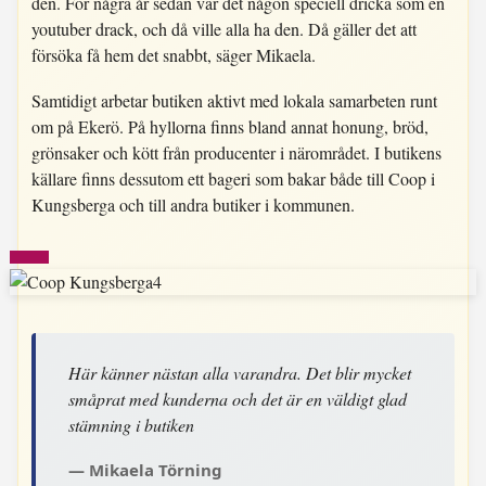
den. För några år sedan var det någon speciell dricka som en
youtuber drack, och då ville alla ha den. Då gäller det att
försöka få hem det snabbt, säger Mikaela.
Samtidigt arbetar butiken aktivt med lokala samarbeten runt
om på Ekerö. På hyllorna finns bland annat honung, bröd,
grönsaker och kött från producenter i närområdet. I butikens
källare finns dessutom ett bageri som bakar både till Coop i
Kungsberga och till andra butiker i kommunen.
Här känner nästan alla varandra. Det blir mycket
småprat med kunderna och det är en väldigt glad
stämning i butiken
Mikaela Törning