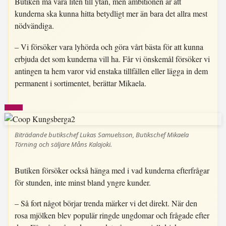
Butiken må vara liten till ytan, men ambitionen är att
kunderna ska kunna hitta betydligt mer än bara det allra mest
nödvändiga.
– Vi försöker vara lyhörda och göra vårt bästa för att kunna
erbjuda det som kunderna vill ha. Får vi önskemål försöker vi
antingen ta hem varor vid enstaka tillfällen eller lägga in dem
permanent i sortimentet, berättar Mikaela.
Biträdande butikschef Lukas Samuelsson, Butikschef Mikaela
Törning och säljare Måns Kalajoki.
Butiken försöker också hänga med i vad kunderna efterfrågar
för stunden, inte minst bland yngre kunder.
– Så fort något börjar trenda märker vi det direkt. När den
rosa mjölken blev populär ringde ungdomar och frågade efter