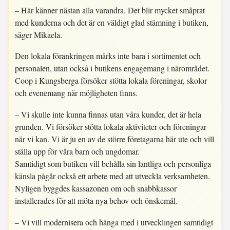
– Här känner nästan alla varandra. Det blir mycket småprat
med kunderna och det är en väldigt glad stämning i butiken,
säger Mikaela.
Den lokala förankringen märks inte bara i sortimentet och
personalen, utan också i butikens engagemang i närområdet.
Coop i Kungsberga försöker stötta lokala föreningar, skolor
och evenemang när möjligheten finns.
– Vi skulle inte kunna finnas utan våra kunder, det är hela
grunden. Vi försöker stötta lokala aktiviteter och föreningar
när vi kan. Vi är ju en av de större företagarna här ute och vill
ställa upp för våra barn och ungdomar.
Samtidigt som butiken vill behålla sin lantliga och personliga
känsla pågår också ett arbete med att utveckla verksamheten.
Nyligen byggdes kassazonen om och snabbkassor
installerades för att möta nya behov och önskemål.
– Vi vill modernisera och hänga med i utvecklingen samtidigt