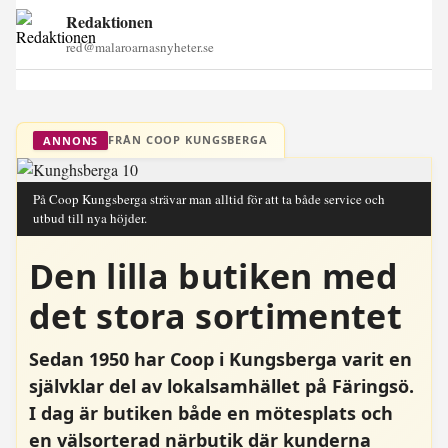
Redaktionen
red@malaroarnasnyheter.se
FRÅN COOP KUNGSBERGA
ANNONS
På Coop Kungsberga strävar man alltid för att ta både service och
utbud till nya höjder.
Den lilla butiken med
det stora sortimentet
Sedan 1950 har Coop i Kungsberga varit en
självklar del av lokalsamhället på Färingsö.
I dag är butiken både en mötesplats och
en välsorterad närbutik där kunderna