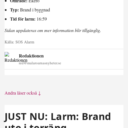
Område:
Ekerö
Typ:
Brand i byggnad
Tid för larm:
16:59
Sidan uppdateras om mer information blir tillgänglig.
Källa:
SOS Alarm
Redaktionen
red@malaroarnasnyheter.se
Andra läser också ↓
JUST NU: Larm: Brand
ute i terräng