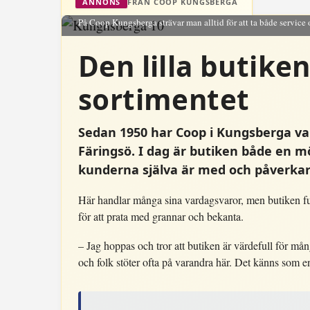
FRÅN COOP KUNGSBERGA
ANNONS
På Coop Kungsberga strävar man alltid för att ta både service 
Den lilla butike
sortimentet
Sedan 1950 har Coop i Kungsberga vari
Färingsö. I dag är butiken både en m
kunderna själva är med och påverkar
Här handlar många sina vardagsvaror, men butiken f
för att prata med grannar och bekanta.
– Jag hoppas och tror att butiken är värdefull för m
och folk stöter ofta på varandra här. Det känns som e