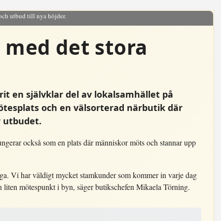
och utbud till nya höjder.
n med det stora
t en självklar del av lokalsamhället på
ötesplats och en välsorterad närbutik där
 utbudet.
ungerar också som en plats där människor möts och stannar upp
ånga. Vi har väldigt mycket stamkunder som kommer in varje dag
n liten mötespunkt i byn, säger butikschefen Mikaela Törning.