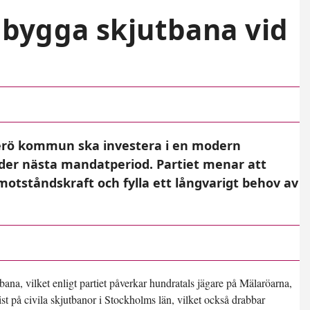
l bygga skjutbana vid
Ekerö kommun ska investera i en modern
nder nästa mandatperiod. Partiet menar att
otståndskraft och fylla ett långvarigt behov av
na, vilket enligt partiet påverkar hundratals jägare på Mälaröarna,
st på civila skjutbanor i Stockholms län, vilket också drabbar