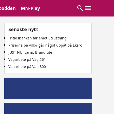
podden
MN-Play
Senaste nytt
Fritidsbanken tar emot utrustning
Priserna på villor går något uppåt på Ekerö
JUST NU: Larm: Brand ute
Vägarbete på Väg 261
Vägarbete på Väg 800
Mälaröpodd