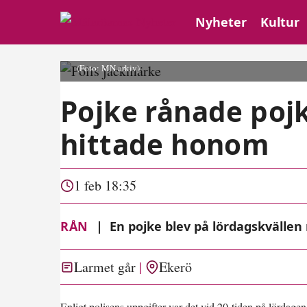
Nyheter
Kultur
(Foto: MN arkiv)
Pojke rånade poj
hittade honom
1 feb 18:35
RÅN
|
En pojke blev på lördagskvällen
Larmet går
Ekerö
Enligt polisens uppgifter var det vid 20-tiden på lördag