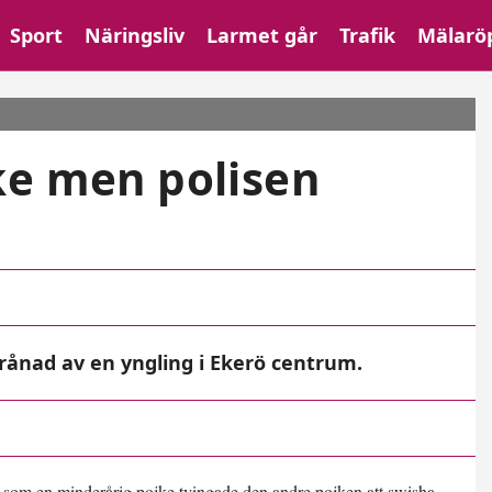
Sport
Näringsliv
Larmet går
Trafik
Mälarö
ke men polisen
 rånad av en yngling i Ekerö centrum.
en som en minderårig pojke tvingade den andre pojken att swisha