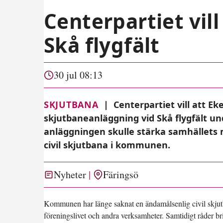
Centerpartiet vil
Skå flygfält
30 jul 08:13
SKJUTBANA
|
Centerpartiet vill att 
skjutbaneanläggning vid Skå flygfält u
anläggningen skulle stärka samhällets m
civil skjutbana i kommunen.
Nyheter
Färingsö
Kommunen har länge saknat en ändamålsenlig civil skjutba
föreningslivet och andra verksamheter. Samtidigt råder bri