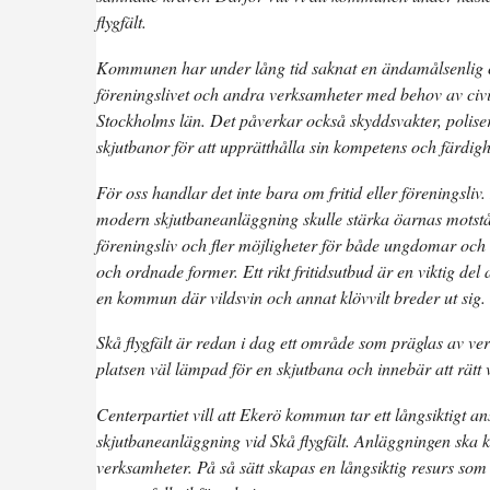
flygfält.
Kommunen har under lång tid saknat en ändamålsenlig c
föreningslivet och andra verksamheter med behov av civila
Stockholms län. Det påverkar också skyddsvakter, polise
skjutbanor för att upprätthålla sin kompetens och färdigh
För oss handlar det inte bara om fritid eller föreningsli
modern skjutbaneanläggning skulle stärka öarnas motstånd
föreningsliv och fler möjligheter för både ungdomar och 
och ordnade former. Ett rikt fritidsutbud är en viktig del
en kommun där vildsvin och annat klövvilt breder ut sig.
Skå flygfält är redan i dag ett område som präglas av ve
platsen väl lämpad för en skjutbana och innebär att rätt 
Centerpartiet vill att Ekerö kommun tar ett långsiktigt a
skjutbaneanläggning vid Skå flygfält. Anläggningen ska ku
verksamheter. På så sätt skapas en långsiktig resurs som st