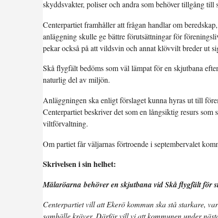
skyddsvakter, poliser och andra som behöver tillgång till 
Centerpartiet framhåller att frågan handlar om beredskap, 
anläggning skulle ge bättre förutsättningar för föreningsli
pekar också på att vildsvin och annat klövvilt breder ut s
Skå flygfält bedöms som väl lämpat för en skjutbana eft
naturlig del av miljön.
Anläggningen ska enligt förslaget kunna hyras ut till för
Centerpartiet beskriver det som en långsiktig resurs som stä
viltförvaltning.
Om partiet får väljarnas förtroende i septembervalet kommer 
Skrivelsen i sin helhet:
Mälaröarna behöver en skjutbana vid Skå flygfält för s
Centerpartiet vill att Ekerö kommun ska stå starkare, var
samhälle kräver. Därför vill vi att kommunen under näs