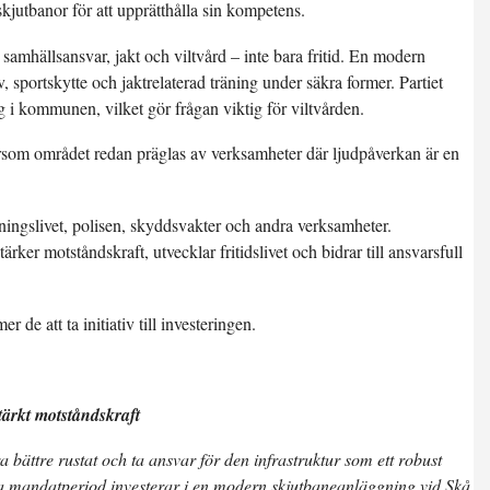
skjutbanor för att upprätthålla sin kompetens.
samhällsansvar, jakt och viltvård – inte bara fritid. En modern
v, sportskytte och jaktrelaterad träning under säkra former. Partiet
ig i kommunen, vilket gör frågan viktig för viltvården.
ersom området redan präglas av verksamheter där ljudpåverkan är en
eningslivet, polisen, skyddsvakter och andra verksamheter.
rker motståndskraft, utvecklar fritidslivet och bidrar till ansvarsfull
de att ta initiativ till investeringen.
tärkt motståndskraft
a bättre rustat och ta ansvar för den infrastruktur som ett robust
ta mandatperiod investerar i en modern skjutbaneanläggning vid Skå