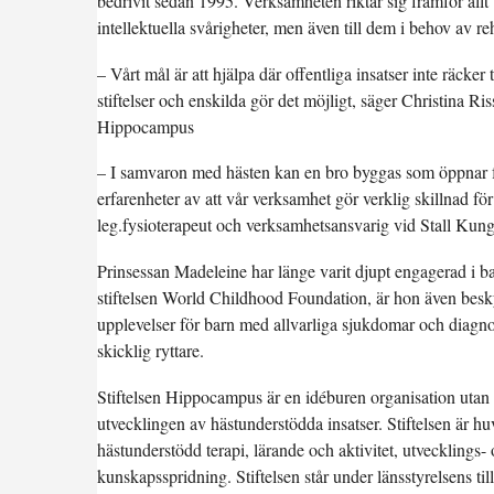
bedrivit sedan 1995. Verksamheten riktar sig framför allt
intellektuella svårigheter, men även till dem i behov av re
– Vårt mål är att hjälpa där offentliga insatser inte räcker 
stiftelser och enskilda gör det möjligt, säger Christina R
Hippocampus
– I samvaron med hästen kan en bro byggas som öppnar för
erfarenheter av att vår verksamhet gör verklig skillnad för
leg.fysioterapeut och verksamhetsansvarig vid Stall Kun
Prinsessan Madeleine har länge varit djupt engagerad i 
stiftelsen World Childhood Foundation, är hon även besk
upplevelser för barn med allvarliga sjukdomar och diagno
skicklig ryttare.
Stiftelsen Hippocampus är en idéburen organisation utan 
utvecklingen av hästunderstödda insatser. Stiftelsen är
hästunderstödd terapi, lärande och aktivitet, utvecklings
kunskapsspridning. Stiftelsen står under länsstyrelsens til