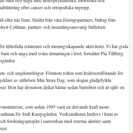
 till barn och unga med neuropsykiatriska, motoriska och
habilitering efter cancer och ortopediska ingrepp.
till eller når fram. Stödet från våra företagspartners, bidrag från
isshytt Collman, partner- och insamlingsansvarig Stiftelsen
 tillitsfulla relationer och meningsskapande aktiviteter. Vi har goda
 barn och unga med svåra utmaningar i livet, fortsätter Pia Tillberg,
gsgården
barn- och ungdomsfrågor. Förutom rollen som hedersordförande för
yddare av stiftelsen Min Stora Dag, som skapar glädjefyllda
ser. Hon har dessutom älskat hästar sedan barnsben och är själv en
vinstintresse, som sedan 1995 varit en drivande kraft inom
 huvudman för Stall Kungsgården. Verksamheten bedrivs i form av
- och forskningsprojekt i samverkan med externa aktörer samt
lsyn.