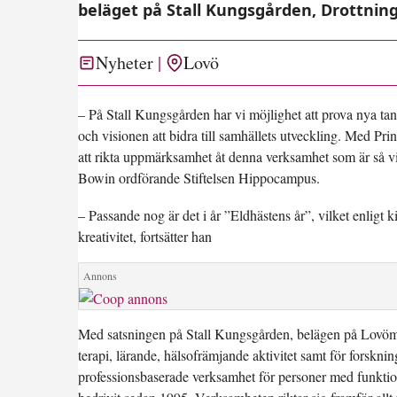
beläget på Stall Kungsgården, Drottnin
Nyheter
Lovö
– På Stall Kungsgården har vi möjlighet att prova nya tank
och visionen att bidra till samhällets utveckling. Med P
att rikta uppmärksamhet åt denna verksamhet som är så vi
Bowin ordförande Stiftelsen Hippocampus.
– Passande nog är det i år ”Eldhästens år”, vilket enligt k
kreativitet, fortsätter han
Med satsningen på Stall Kungsgården, belägen på Lovöm 
terapi, lärande, hälsofrämjande aktivitet samt för forskni
professionsbaserade verksamhet för personer med funkti