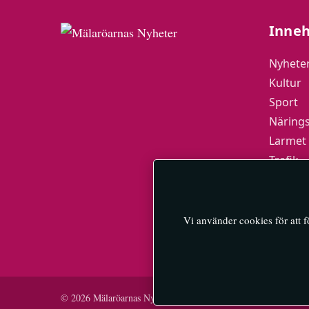
Inneh
Nyhete
Kultur
Sport
Närings
Larmet
Trafik
Mälarö
MN-Pla
Vi använder cookies för att 
© 2026 Mälaröarnas Nyheter — All rights reserved.