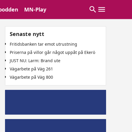
podden
MN-Play
Senaste nytt
Fritidsbanken tar emot utrustning
Priserna på villor går något uppåt på Ekerö
JUST NU: Larm: Brand ute
Vägarbete på Väg 261
Vägarbete på Väg 800
Mälaröpodd