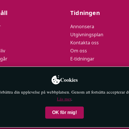
åll
Tidningen
r
Annonsera
Utgivningsplan
Kontakta oss
liv
Om oss
 går
E-tidningar
podden
Cookies
y
förbättra din upplevelse på webbplatsen. Genom att fortsätta accepterar 
Läs mer
.
OK för mig!