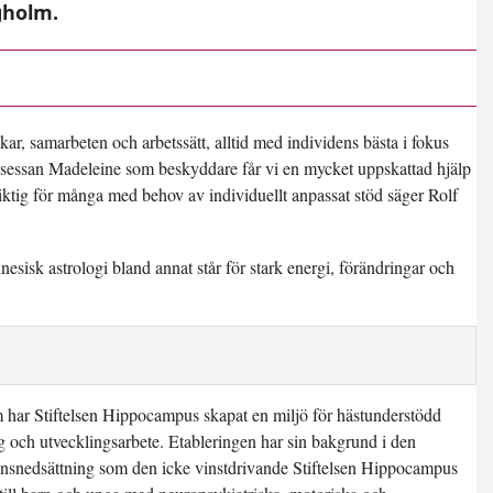
gholm.
ar, samarbeten och arbetssätt, alltid med individens bästa i fokus
rinsessan Madeleine som beskyddare får vi en mycket uppskattad hjälp
ktig för många med behov av individuellt anpassat stöd säger Rolf
inesisk astrologi bland annat står för stark energi, förändringar och
har Stiftelsen Hippocampus skapat en miljö för hästunderstödd
ng och utvecklingsarbete. Etableringen har sin bakgrund i den
onsnedsättning som den icke vinstdrivande Stiftelsen Hippocampus