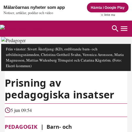
Mälaröarnas nyheter som app
Hämta i Google Play
Notiser, artiklar, poddar och video
Inte nu
Från vänster: Sivert Åkerljung (KD), ordförande barn- och
utbildningsnämnden, Christina Gottheil Svahn, Veronica Aronsson, Maria
Magnusson, Mattias Widenberg Törnquist och Catarina Kågström.
(Foto:
Ekerö kommun)
Prisning av
pedagogiska insatser
5 jun 09:54
PEDAGOGIK
|
Barn- och