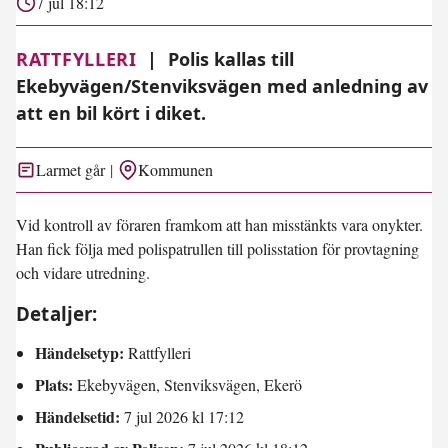
7 jul 18:12
RATTFYLLERI
|
Polis kallas till
Ekebyvägen/Stenviksvägen med anledning av
att en bil kört i diket.
Larmet går
Kommunen
Vid kontroll av föraren framkom att han misstänkts vara onykter.
Han fick följa med polispatrullen till polisstation för provtagning
och vidare utredning.
Detaljer:
Händelsetyp:
Rattfylleri
Plats:
Ekebyvägen, Stenviksvägen, Ekerö
Händelsetid:
7 jul 2026 kl 17:12