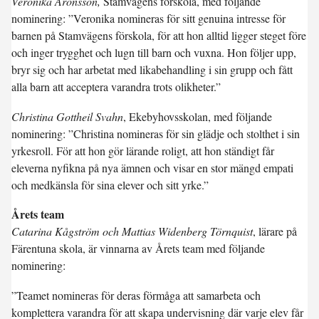
Veronika Aronsson,
Stamvägens förskola, med följande
nominering: ”Veronika nomineras för sitt genuina intresse för
barnen på Stamvägens förskola, för att hon alltid ligger steget före
och inger trygghet och lugn till barn och vuxna. Hon följer upp,
bryr sig och har arbetat med likabehandling i sin grupp och fått
alla barn att acceptera varandra trots olikheter.”
Christina Gottheil Svahn
, Ekebyhovsskolan, med följande
nominering: ”Christina nomineras för sin glädje och stolthet i sin
yrkesroll. För att hon gör lärande roligt, att hon ständigt får
eleverna nyfikna på nya ämnen och visar en stor mängd empati
och medkänsla för sina elever och sitt yrke.”
Årets team
Catarina Kågström och Mattias Widenberg Törnquist
, lärare på
Färentuna skola, är vinnarna av Årets team med följande
nominering:
”Teamet nomineras för deras förmåga att samarbeta och
komplettera varandra för att skapa undervisning där varje elev får