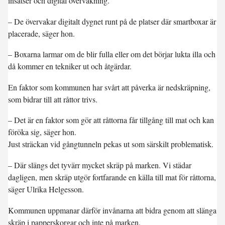
insatser och digital övervakning.
– De övervakar digitalt dygnet runt på de platser där smartboxar är
placerade, säger hon.
– Boxarna larmar om de blir fulla eller om det börjar lukta illa och
då kommer en tekniker ut och åtgärdar.
En faktor som kommunen har svårt att påverka är nedskräpning,
som bidrar till att råttor trivs.
– Det är en faktor som gör att råttorna får tillgång till mat och kan
föröka sig, säger hon.
Just sträckan vid gångtunneln pekas ut som särskilt problematisk.
– Där slängs det tyvärr mycket skräp på marken. Vi städar
dagligen, men skräp utgör fortfarande en källa till mat för råttorna,
säger Ulrika Helgesson.
Kommunen uppmanar därför invånarna att bidra genom att slänga
skräp i papperskorgar och inte på marken.