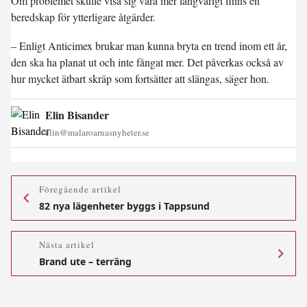
Om problemet skulle visa sig vara mer långvarigt finns en
beredskap för ytterligare åtgärder.
– Enligt Anticimex brukar man kunna bryta en trend inom ett år,
den ska ha planat ut och inte fångat mer. Det påverkas också av
hur mycket ätbart skräp som fortsätter att slängas, säger hon.
Elin Bisander
elin@malaroarnasnyheter.se
Föregående artikel
82 nya lägenheter byggs i Tappsund
Nästa artikel
Brand ute – terräng