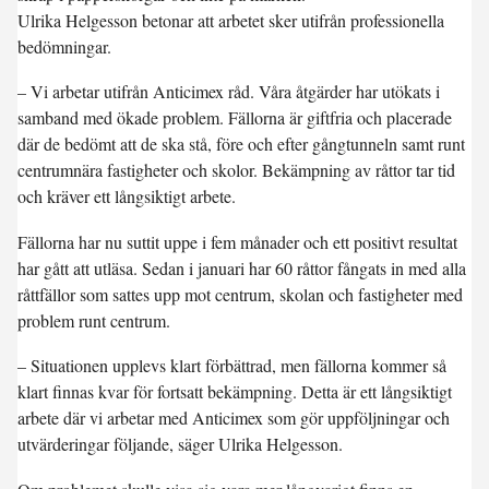
Ulrika Helgesson betonar att arbetet sker utifrån professionella
bedömningar.
– Vi arbetar utifrån Anticimex råd. Våra åtgärder har utökats i
samband med ökade problem. Fällorna är giftfria och placerade
där de bedömt att de ska stå, före och efter gångtunneln samt runt
centrumnära fastigheter och skolor. Bekämpning av råttor tar tid
och kräver ett långsiktigt arbete.
Fällorna har nu suttit uppe i fem månader och ett positivt resultat
har gått att utläsa. Sedan i januari har 60 råttor fångats in med alla
råttfällor som sattes upp mot centrum, skolan och fastigheter med
problem runt centrum.
– Situationen upplevs klart förbättrad, men fällorna kommer så
klart finnas kvar för fortsatt bekämpning. Detta är ett långsiktigt
arbete där vi arbetar med Anticimex som gör uppföljningar och
utvärderingar följande, säger Ulrika Helgesson.