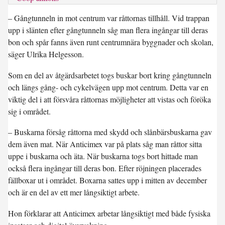
– Gångtunneln in mot centrum var råttornas tillhåll. Vid trappan
upp i slänten efter gångtunneln såg man flera ingångar till deras
bon och spår fanns även runt centrumnära byggnader och skolan,
säger Ulrika Helgesson.
Som en del av åtgärdsarbetet togs buskar bort kring gångtunneln
och längs gång- och cykelvägen upp mot centrum. Detta var en
viktig del i att försvåra råttornas möjligheter att vistas och föröka
sig i området.
– Buskarna försåg råttorna med skydd och slånbärsbuskarna gav
dem även mat. När Anticimex var på plats såg man råttor sitta
uppe i buskarna och äta. När buskarna togs bort hittade man
också flera ingångar till deras bon. Efter röjningen placerades
fällboxar ut i området. Boxarna sattes upp i mitten av december
och är en del av ett mer långsiktigt arbete.
Hon förklarar att Anticimex arbetar långsiktigt med både fysiska