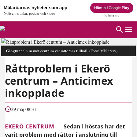
Mälaröarnas nyheter som app
Hämta i Google Play
Notiser, artiklar, poddar och video
Inte nu
Gångtunneln in mot centrum var råttornas tillhåll.
(Foto: MN arkiv)
Råttproblem i Ekerö
centrum – Anticimex
inkopplade
29 maj 08:31
EKERÖ CENTRUM
|
Sedan i höstas har det
varit problem med råttor i anslutning till