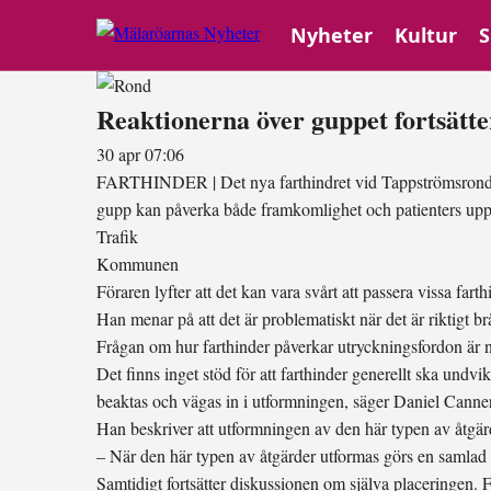
Nyheter
Kultur
S
Reaktionerna över guppet fortsätte
30 apr 07:06
FARTHINDER
|
Det nya farthindret vid Tappströmsrond
gupp kan påverka både framkomlighet och patienters uppl
Trafik
Kommunen
Föraren lyfter att det kan vara svårt att passera vissa farth
Han menar på att det är problematiskt när det är riktigt b
Frågan om hur farthinder påverkar utryckningsfordon är n
Det finns inget stöd för att farthinder generellt ska und
beaktas och vägas in i utformningen, säger Daniel Canne
Han beskriver att utformningen av den här typen av åtgärd
– När den här typen av åtgärder utformas görs en samla
Samtidigt fortsätter diskussionen om själva placeringen. Fl