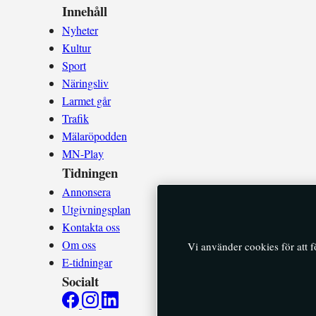
Innehåll
Nyheter
Kultur
Sport
Näringsliv
Larmet går
Trafik
Mälaröpodden
MN-Play
Tidningen
Annonsera
Utgivningsplan
Kontakta oss
Om oss
Vi använder cookies för att 
E-tidningar
Socialt