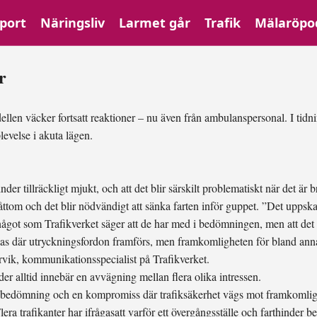
port
Näringsliv
Larmet går
Trafik
Mälaröpo
r
ellen väcker fortsatt reaktioner – nu även från ambulanspersonal. I ti
evelse i akuta lägen.
inder tillräckligt mjukt, och att det blir särskilt problematiskt när det är 
råttom och det blir nödvändigt att sänka farten inför guppet. ”Det uppskat
ågot som Trafikverket säger att de har med i bedömningen, men att det i
vikas där utryckningsfordon framförs, men framkomligheten för bland anna
rvik, kommunikationsspecialist på Trafikverket.
er alltid innebär en avvägning mellan flera olika intressen.
d bedömning och en kompromiss där trafiksäkerhet vägs mot framkomligh
era trafikanter har ifrågasatt varför ett övergångsställe och farthinder b