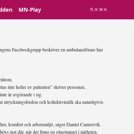
dden
MN-Play
dningens Facebookgrupp beskriver en ambulansförare hur
bråttom.
tas inte heller av patienten” skriver personen.
nte är avgörande i sig.
t utryckningsfordon och kollektivtrafik ska naturligtvis
et, komfort och arbetsmiljö, säger Daniel Cannervik.
ehövs just där, när det finns en gångtunnel i närheten.