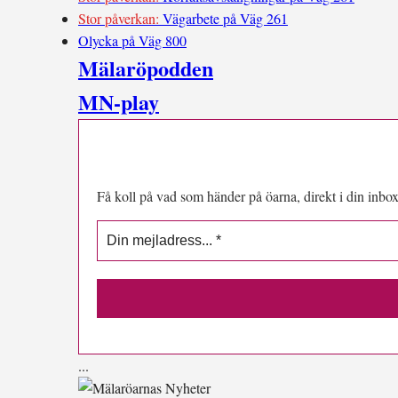
Stor påverkan:
Vägarbete på Väg 261
Olycka på Väg 800
Mälaröpodden
MN-play
Få koll på vad som händer på öarna, direkt i din inbox
.
.
.