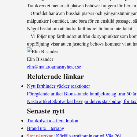
Trafikverket menar att platsen behöver fungera för fler än
– Området har även busshållplatser och gånganslutningar 
målpunkter i området, inte bara för en enskild passage, 
Något beslut om att ändra farthindret är ännu inte fattat.
– Vi följer upp farthindret utifrån de synpunkter som ko
uppföljning visar att en justering behövs kommer vi att ha
Elin Bisander
elin@malaroarnasnyheter.se
Relaterade länkar
Nytt farthinder väcker reaktioner
Föregående artikel
Blomstrande familjeföretag firar 50 år
Nästa artikel
Skolverket beviljar delvis statsbidrag för läx
Senaste nytt
Trafikolycka – flera fordon
Brand ute – terräng
Stor påverkan:
Körfältsavstängningar på Väg 261