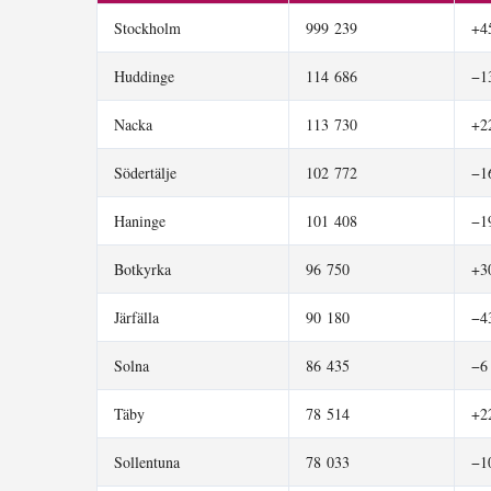
Stockholm
999 239
+4
Huddinge
114 686
−1
Nacka
113 730
+2
Södertälje
102 772
−1
Haninge
101 408
−1
Botkyrka
96 750
+3
Järfälla
90 180
−4
Solna
86 435
−6
Täby
78 514
+2
Sollentuna
78 033
−1