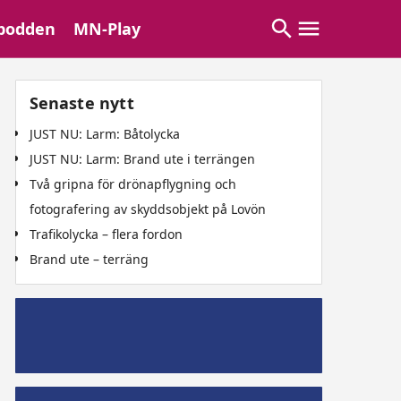
podden
MN-Play
Senaste nytt
JUST NU: Larm: Båtolycka
JUST NU: Larm: Brand ute i terrängen
Två gripna för drönарflygning och
fotografering av skyddsobjekt på Lovön
Trafikolycka – flera fordon
Brand ute – terräng
Mälaröpodd