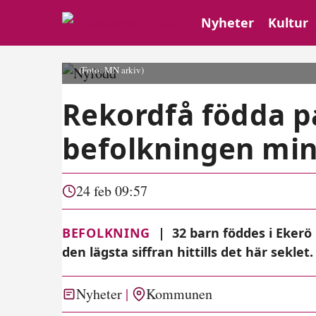
Nyheter
Kultur
(Foto: MN arkiv)
Rekordfå födda p
befolkningen mi
24 feb 09:57
BEFOLKNING
|
32 barn föddes i Ekerö
den lägsta siffran hittills det här seklet
Nyheter
Kommunen