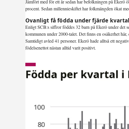
Jämfört med för ett år sedan har befolkningen på Ekerö 
procent. Sedan millennieskiftet har folkmängden ökat med
Ovanligt få födda under fjärde kvarta
Enligt SCB:s siffror föddes 32 barn på Ekerö under det sena
kommunen under 2000-talet. Det finns en osäkerhet här, e
Samtidigt avled 41 personer. Ekerö hade alltså ett negativ
födelsenettot nästan alltid varit positivt.