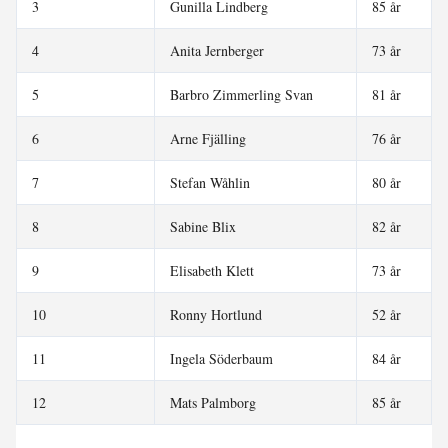
3
Gunilla Lindberg
85 år
4
Anita Jernberger
73 år
5
Barbro Zimmerling Svan
81 år
6
Arne Fjälling
76 år
7
Stefan Wåhlin
80 år
8
Sabine Blix
82 år
9
Elisabeth Klett
73 år
10
Ronny Hortlund
52 år
11
Ingela Söderbaum
84 år
12
Mats Palmborg
85 år