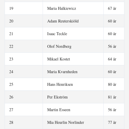
19
Maria Halkiewicz
67 år
20
Adam Reuterskiöld
60 år
21
Isaac Teckle
60 år
22
Olof Nordberg
56 år
23
Mikael Kostet
64 år
24
Maria Kvarnheden
60 år
25
Hans Henriksen
80 år
26
Per Ekström
81 år
27
Martin Esseen
56 år
28
Mia Heurlin Norlinder
77 år