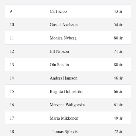
9
Carl Kloo
43 år
10
Gustaf Axelsson
54 år
11
Monica Nyberg
80 år
12
Jill Nilsson
71 år
13
Ola Sandin
80 år
14
Anders Hansson
46 år
15
Birgitta Holmström
66 år
16
Marzena Waligorska
61 år
17
Maria Mikkonen
49 år
18
Thomas Sjökvist
72 år