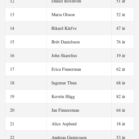
12
Daniel Roxström
51 år
13
Maria Olsson
52 år
14
Rikard Kärfve
47 år
15
Britt Danielsson
76 år
16
John Skarelius
19 år
17
Erica Finnerman
62 år
18
Ingemar Thun
68 år
19
Kerstin Hägg
82 år
20
Jan Finnereman
64 år
21
Alice Asplund
18 år
22
Andreas Gustavsson
53 år