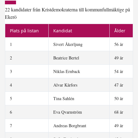
22 kandidater från Kristdemokraterna till kommunfullmäktige på
Ekerö
Plats på listan
Kandidat
Ålder
1
Sivert Åkerljung
56 år
2
Beatrice Bertel
49 år
3
Niklas Ernback
54 år
4
Alvar Kårfors
47 år
5
Tina Sahlén
50 år
6
Eva Qvarnström
68 år
7
Andreas Borgbrant
49 år