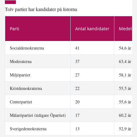
Tolv partier har kandidater på listorna
Parti
Antal kandidater
Medelål
Socialdemokraterna
41
54,6 år
Moderaterna
37
63,4 år
Miljöpartiet
27
58,1 år
Kristdemokraterna
22
55,5 år
Centerpartiet
20
55,6 år
Mälaröpartiet (tidigare Öpartiet)
17
60,2 år
Sverigedemokraterna
13
52,9 år