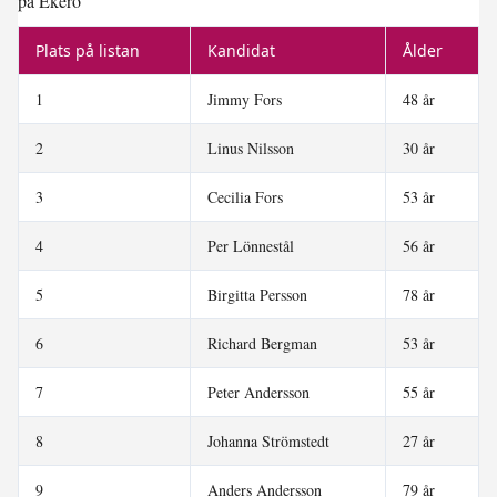
på Ekerö
Plats på listan
Kandidat
Ålder
1
Jimmy Fors
48 år
2
Linus Nilsson
30 år
3
Cecilia Fors
53 år
4
Per Lönnestål
56 år
5
Birgitta Persson
78 år
6
Richard Bergman
53 år
7
Peter Andersson
55 år
8
Johanna Strömstedt
27 år
9
Anders Andersson
79 år