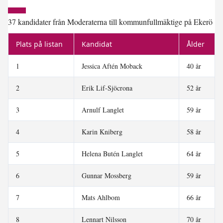
37 kandidater från Moderaterna till kommunfullmäktige på Ekerö
Plats på listan
Kandidat
Ålder
1
Jessica Aftén Moback
40 år
2
Erik Lif-Sjöcrona
52 år
3
Arnulf Langlet
59 år
4
Karin Kniberg
58 år
5
Helena Butén Langlet
64 år
6
Gunnar Mossberg
59 år
7
Mats Ahlbom
66 år
8
Lennart Nilsson
70 år