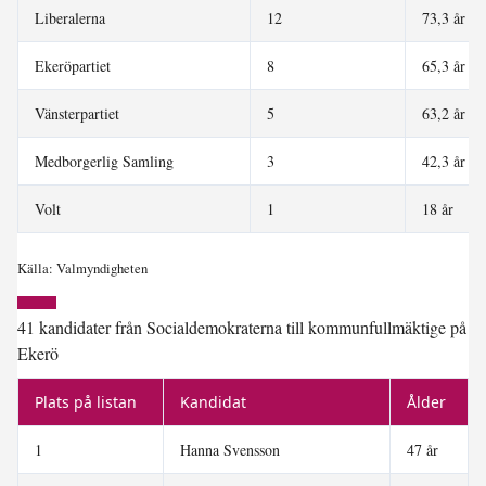
Liberalerna
12
73,3 år
Ekeröpartiet
8
65,3 år
Vänsterpartiet
5
63,2 år
Medborgerlig Samling
3
42,3 år
Volt
1
18 år
Källa: Valmyndigheten
41 kandidater från Socialdemokraterna till kommunfullmäktige på
Ekerö
Plats på listan
Kandidat
Ålder
1
Hanna Svensson
47 år