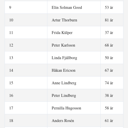
9
Elin Solman Good
53 år
10
Artur Thorburn
81 år
11
Frida Külper
37 år
12
Peter Karlsson
68 år
13
Linda Fjällborg
50 år
14
Håkan Ericson
67 år
15
Anne Lindberg
74 år
16
Peter Lindberg
38 år
17
Pernilla Hugosson
58 år
18
Anders Rosén
61 år