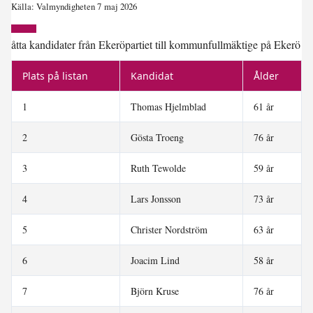
Källa: Valmyndigheten 7 maj 2026
åtta kandidater från Ekeröpartiet till kommunfullmäktige på Ekerö
Plats på listan
Kandidat
Ålder
1
Thomas Hjelmblad
61 år
2
Gösta Troeng
76 år
3
Ruth Tewolde
59 år
4
Lars Jonsson
73 år
5
Christer Nordström
63 år
6
Joacim Lind
58 år
7
Björn Kruse
76 år