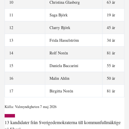
10
Christina Glasberg
63 år
11
Saga Björk
19 år
12
Clarry Björk
45 år
13
Frida Hasselström
34 år
14
Rolf Norén
81 år
15
Daniela Baccarini
55 år
16
Malin Ahlin
50 år
17
Birgitta Norén
81 år
Källa: Valmyndigheten 7 maj 2026
13 kandidater från Sverigedemokraterna till kommunfullmäktige