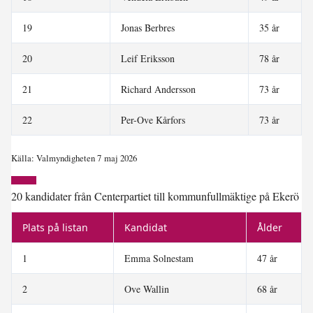
19
Jonas Berbres
35 år
20
Leif Eriksson
78 år
21
Richard Andersson
73 år
22
Per-Ove Kårfors
73 år
Källa: Valmyndigheten 7 maj 2026
20 kandidater från Centerpartiet till kommunfullmäktige på Ekerö
Plats på listan
Kandidat
Ålder
1
Emma Solnestam
47 år
2
Ove Wallin
68 år