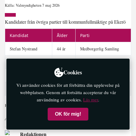
Källa: Valmyndigheten 7 maj 2026
Kandidater från övriga partier till kommunfullmäktige på Ekerö
Kandidat
Ålder
Parti
Stefan Nystrand
44 år
Medborgerlig Samling
Jessica Scalamonti
51 år
Medborgerlig Samling
Cookies
Fredrik Wallebo
32 år
Medborgerlig Samling
Vi använder cookies för att förbättra din upplevelse på
Tore Wibom
18 år
Volt
webbplatsen. Genom att fortsätta accepterar du vår
användning av cookies.
Läs mer
.
Källa: Valmyndigheten 7 maj 2026
OK för mig!
Artikeln är skriven i samarbete med Newsworthy.
Redaktionen