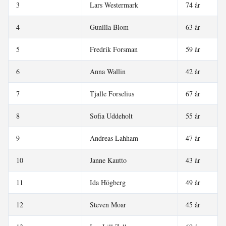
3
Lars Westermark
74 år
4
Gunilla Blom
63 år
5
Fredrik Forsman
59 år
6
Anna Wallin
42 år
7
Tjalle Forselius
67 år
8
Sofia Uddeholt
55 år
9
Andreas Lahham
47 år
10
Janne Kautto
43 år
11
Ida Högberg
49 år
12
Steven Moar
45 år