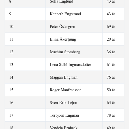
8
Sofia Englund
43 år
9
Kenneth Engstrand
43 år
10
Peter Östergren
69 år
11
Elina Åkerljung
20 år
12
Joachim Stomberg
36 år
13
Lena Ståhl Ingmarsdotter
61 år
14
Maggan Engman
76 år
15
Roger Manfredsson
50 år
16
Sven-Erik Lejon
63 år
17
Torbjörn Engman
78 år
18
Vendela Ernback
49 år