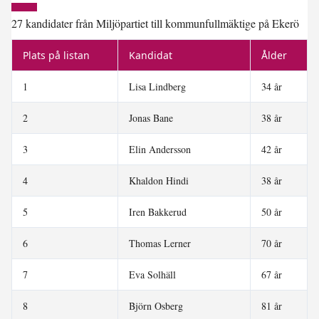
27 kandidater från Miljöpartiet till kommunfullmäktige på Ekerö
Plats på listan
Kandidat
Ålder
1
Lisa Lindberg
34 år
2
Jonas Bane
38 år
3
Elin Andersson
42 år
4
Khaldon Hindi
38 år
5
Iren Bakkerud
50 år
6
Thomas Lerner
70 år
7
Eva Solhäll
67 år
8
Björn Osberg
81 år