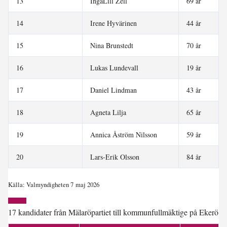
13
IngaLill Zell
69 år
14
Irene Hyvärinen
44 år
15
Nina Brunstedt
70 år
16
Lukas Lundevall
19 år
17
Daniel Lindman
43 år
18
Agneta Lilja
65 år
19
Annica Åström Nilsson
59 år
20
Lars-Erik Olsson
84 år
Källa: Valmyndigheten 7 maj 2026
17 kandidater från Mälaröpartiet till kommunfullmäktige på Ekerö