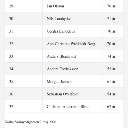
29
Jan Olsson
76 år
30
Nils Lundqvist
71 år
31
Cecilia Landelius
70 år
32
Ann Christine Wåhlstedt Berg
70 år
33
Anders Blomkvist
74 år
34
Anders Fredriksson
53 år
35
Morgan Jansson
61 år
36
Sebastian Överfeldt
54 år
37
Christina Andersson Blom
67 år
Källa: Valmyndigheten 7 maj 2026