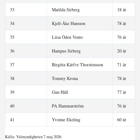
33
Matilda Sirberg
18 år
34
Kjell-Åke Hansson
78 år
35
Liisa Öden Vento
76 år
36
Hampus Sirberg
20 år
37
Birgitta Kärfve Thorstensson
71 år
38
Tommy Krona
78 år
39
Gun Häll
77 år
40
PA Hammarström
76 år
41
Yvonne Ekeling
60 år
Källa: Valmyndigheten 7 maj 2026