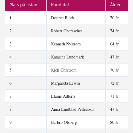
Plats på listan
Kandidat
Ålder
1
Desiree Björk
70 år
2
Robert Oberascher
74 år
3
Kenneth Nyström
64 år
4
Katarina Lundmark
47 år
5
Kjell Öhrström
70 år
6
Margareta Lewin
72 år
7
Elaine Adlertz
71 år
8
Anna Lindblad Pettersson
47 år
9
Barbro Olsberg
80 år