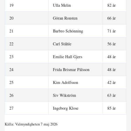
19
Ulla Melin
82 år
20
Göran Ronsten
66 år
21
Barbro Schönning
71 år
22
Carl Ståhle
56 år
23
Emilie Hall Gjers
48 år
24
Frida Brismar Pålsson
48 år
25
Kim Adolfsson
42 år
26
Siv Wikström
63 år
27
Ingeborg Klose
85 år
Källa: Valmyndigheten 7 maj 2026