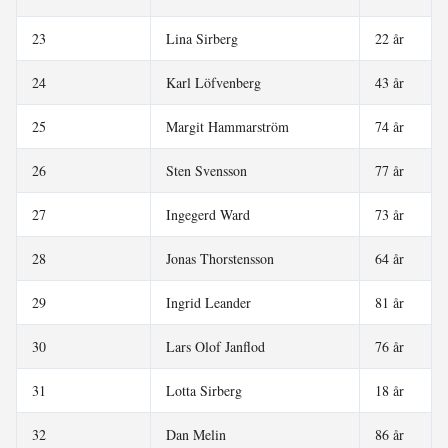
23
Lina Sirberg
22 år
24
Karl Löfvenberg
43 år
25
Margit Hammarström
74 år
26
Sten Svensson
77 år
27
Ingegerd Ward
73 år
28
Jonas Thorstensson
64 år
29
Ingrid Leander
81 år
30
Lars Olof Janflod
76 år
31
Lotta Sirberg
18 år
32
Dan Melin
86 år