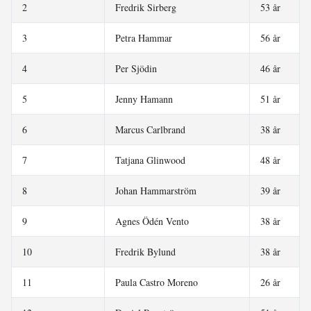
2
Fredrik Sirberg
53 år
3
Petra Hammar
56 år
4
Per Sjödin
46 år
5
Jenny Hamann
51 år
6
Marcus Carlbrand
38 år
7
Tatjana Glinwood
48 år
8
Johan Hammarström
39 år
9
Agnes Ödén Vento
38 år
10
Fredrik Bylund
38 år
11
Paula Castro Moreno
26 år