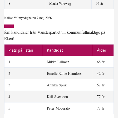
8
Maria Wieweg
56 år
Källa: Valmyndigheten 7 maj 2026
fem kandidater från Vänsterpartiet till kommunfullmäktige på
Ekerö
Plats på listan
Kandidat
Ålder
1
Mikke Lillman
68 år
2
Emelie Raine Hannfors
42 år
3
Annika Spiik
52 år
4
Käll Svensson
77 år
5
Peter Moderato
77 år