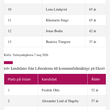
10
Lena Lindqvist
65 år
11
Khemarin Singz
65 år
12
Jonas Bodin
42 år
13
Beatrice Timgren
37 år
Källa: Valmyndigheten 7 maj 2026
tolv kandidater från Liberalerna till kommunfullmäktige på Ekerö
Plats på listan
Kandidat
Ålder
1
Fredrik Ohls
52 år
2
Alexander Lind af Hageby
57 år