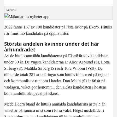
2022 fanns 167 av 190 kandidater på låsta listor på Ekerö. Hittills
i år finns nio kandidater på öppna listor.
Största andelen kvinnor under det här
århundradet
Av de hittills anmälda kandidaterna på Ekerö är tolv kandidater
under 30 år. De yngsta kandidaterna är Alice Asplund (S), Lotta
Sirberg (S), Matilda Sirberg (S) och Tore Wibom (Volt). De
tillhör de totalt 281 artonåringar som hittills finns med på region-
och kommunlistor runt om i landet. Dan Melin (S) är 86 år på
valdagen, vilket gör honom till den äldsta kandidaten i höstens
kommunfullmäktigeval på Ekerö.
Medelåldern bland de hittills anmälda kandidaterna är 58,5 år,
vilket är på samma nivå som i förra valet. Högst medelålder i
Stockholms län har kandidaterna till kommunfullmäktige i