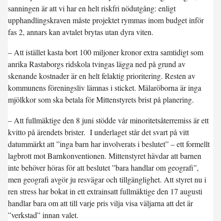
sanningen är att vi har en helt riskfri nödutgång: enligt
upphandlingskraven måste projektet rymmas inom budget inför
fas 2, annars kan avtalet brytas utan dyra viten.
– Att istället kasta bort 100 miljoner kronor extra samtidigt som
anrika Rastaborgs ridskola tvingas lägga ned på grund av
skenande kostnader är en helt felaktig prioritering. Resten av
kommunens föreningsliv lämnas i sticket. Mälaröborna är inga
mjölkkor som ska betala för Mittenstyrets brist på planering.
– Att fullmäktige den 8 juni stödde vår minoritetsåterremiss är ett
kvitto på ärendets brister. I underlaget står det svart på vitt
datummärkt att ”inga barn har involverats i beslutet” – ett formellt
lagbrott mot Barnkonventionen. Mittenstyret hävdar att barnen
inte behöver höras för att beslutet ”bara handlar om geografi”,
men geografi avgör ju resvägar och tillgänglighet. Att styret nu i
ren stress har bokat in ett extrainsatt fullmäktige den 17 augusti
handlar bara om att till varje pris vilja visa väljarna att det är
”verkstad” innan valet.