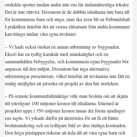
enskilda sporter medan andra inte ens får ändamålsenliga lokaler.
Det är inte rättvist. Dessutom är de dubbla ishallarna inte bara till
för kommunens barn och unga, utan ska även bli en förbundshall.
I praktiken innebär det att vuxna elitsatsare från andra kommuner
kan tränga undan våra egna invånare.
– Vi hade också önskat en annan utformning av byggnaden.
Ekerö har en tydlig karaktär med småskalighet och en
sammanhållen bebyggelse, och kommunens egna byggnader bör
anpassas till den miljön. Dessutom har inga alternativa
utformningar presenterats, vilket innebär att invånarna inte fått en
rimlig möjlighet att påverka ett projekt av den här storleken.
– På senaste kommunfullmäktige ville man besluta om att skjuta
till ytterligare 100 miljoner kronor till ishallarna. Därmed är
projektet uppe i 350 miljoner kronor innan det första spadtaget
ens tagits. Vi yrkade därför på återremiss för att få ett bättre
beslutsunderlag och en tydligare bild av den slutliga kostnaden.
Den höga prislappen riskerar att leda till att våra egna barn och