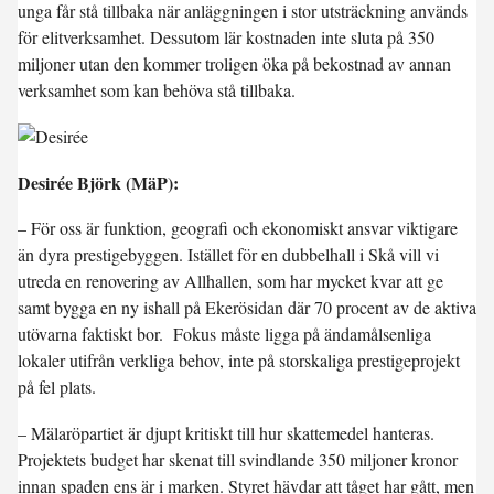
unga får stå tillbaka när anläggningen i stor utsträckning används
för elitverksamhet. Dessutom lär kostnaden inte sluta på 350
miljoner utan den kommer troligen öka på bekostnad av annan
verksamhet som kan behöva stå tillbaka.
Desirée Björk (MäP):
– För oss är funktion, geografi och ekonomiskt ansvar viktigare
än dyra prestigebyggen. Istället för en dubbelhall i Skå vill vi
utreda en renovering av Allhallen, som har mycket kvar att ge
samt bygga en ny ishall på Ekerösidan där 70 procent av de aktiva
utövarna faktiskt bor. Fokus måste ligga på ändamålsenliga
lokaler utifrån verkliga behov, inte på storskaliga prestigeprojekt
på fel plats.
– Mälaröpartiet är djupt kritiskt till hur skattemedel hanteras.
Projektets budget har skenat till svindlande 350 miljoner kronor
innan spaden ens är i marken. Styret hävdar att tåget har gått, men