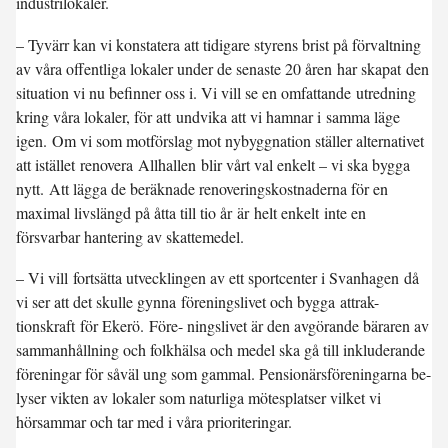
industrilokaler.
– Tyvärr kan vi konstatera att tidigare styrens brist på förvaltning
av våra offentliga lokaler under de senaste 20 åren har skapat den
situation vi nu befinner oss i. Vi vill se en omfattande utredning
kring våra lokaler, för att undvika att vi hamnar i samma läge
igen. Om vi som motförslag mot nybyggnation ställer alternativet
att istället renovera Allhallen blir vårt val enkelt – vi ska bygga
nytt. Att lägga de beräknade renoveringskostnaderna för en
maximal livslängd på åtta till tio år är helt enkelt inte en
försvarbar hantering av skattemedel.
– Vi vill fortsätta utvecklingen av ett sportcenter i Svanhagen då
vi ser att det skulle gynna föreningslivet och bygga attrak-
tionskraft för Ekerö. Före- ningslivet är den avgörande bäraren av
sammanhållning och folkhälsa och medel ska gå till inkluderande
föreningar för såväl ung som gammal. Pensionärsföreningarna be-
lyser vikten av lokaler som naturliga mötesplatser vilket vi
hörsammar och tar med i våra prioriteringar.