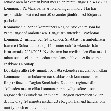
senaste åren har väntan blivit mer än en minut längre i 214 av 290
kommuner. På Mälaröarna är förändringen mindre. Här har
responstiden ökat med runt 50 sekunder jämfört med början av
perioden.
Kommunen tillhör de kommuner i Region Stockholm som får
vänta längst på ambulansen. Längst är väntetiden i Vaxholms
kommun: 24 minuter och 24 sekunder. Snabbast var ambulansen
framme i Solna, där det tog 12 minuter och 16 sekunder från
larmsamtalet 2024/2025. Nynäshamn har mediantiden ökat med 1
minut och 4 sekunder, medan ambulansen blivit mer än en minut
snabbare i Norrtälje.
Det skiljer alltså tolv minuter och åtta sekunder i mediantid mellan
kommunen dit ambulansen når snabbast och kommunen med
längst väntetid i Region Stockholm. Det finns regioner där
skillnaden mellan olika kommuner är betydligt större – och
regioner där skillnaderna är mindre. I Region Norrbotten skiljer
det lite drygt 24 minuter medan det i Region Halland handlar om
runt fyra och en halv minut.