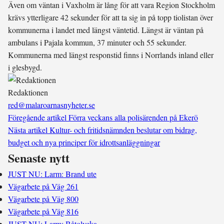
Även om väntan i Vaxholm är lång för att vara Region Stockholm
krävs ytterligare 42 sekunder för att ta sig in på topp tiolistan över
kommunerna i landet med längst väntetid. Längst är väntan på
ambulans i Pajala kommun, 37 minuter och 55 sekunder.
Kommunerna med längst responstid finns i Norrlands inland eller
i glesbygd.
Redaktionen
red@malaroarnasnyheter.se
Föregående artikel
Förra veckans alla polisärenden på Ekerö
Nästa artikel
Kultur- och fritidsnämnden beslutar om bidrag,
budget och nya principer för idrottsanläggningar
Senaste nytt
JUST NU: Larm: Brand ute
Vägarbete på Väg 261
Vägarbete på Väg 800
Vägarbete på Väg 816
JUST NU: Larm: Båtolycka