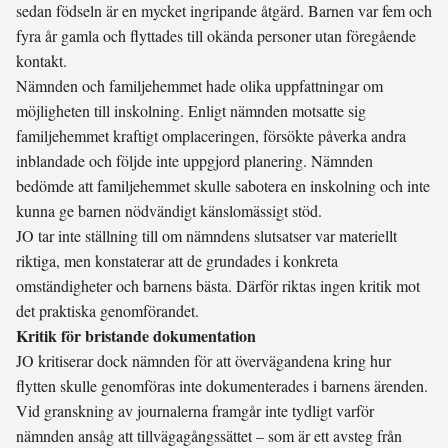
sedan födseln är en mycket ingripande åtgärd. Barnen var fem och
fyra år gamla och flyttades till okända personer utan föregående
kontakt.
Nämnden och familjehemmet hade olika uppfattningar om
möjligheten till inskolning. Enligt nämnden motsatte sig
familjehemmet kraftigt omplaceringen, försökte påverka andra
inblandade och följde inte uppgjord planering. Nämnden
bedömde att familjehemmet skulle sabotera en inskolning och inte
kunna ge barnen nödvändigt känslomässigt stöd.
JO tar inte ställning till om nämndens slutsatser var materiellt
riktiga, men konstaterar att de grundades i konkreta
omständigheter och barnens bästa. Därför riktas ingen kritik mot
det praktiska genomförandet.
Kritik för bristande dokumentation
JO kritiserar dock nämnden för att övervägandena kring hur
flytten skulle genomföras inte dokumenterades i barnens ärenden.
Vid granskning av journalerna framgår inte tydligt varför
nämnden ansåg att tillvägagångssättet – som är ett avsteg från