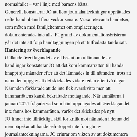
normalfallet – var i linje med barnens bästa.
Generellt konstaterar JO att flera journalanteckningar upprättades
i efterhand, ibland flera veckor senare. Vissa relevanta händelser,
som möten med familjehemmet om omplaceringen,
dokumenterades inte alls. På grund av dokumentationsbristerna
går det inte att följa handläggningen på ett tillfredsställande sätt.
Hantering av överklagande
Gällande överklagandet av ett beslut om utlämnande av
handlingar konstaterar JO att det kom kammarrätten till handa
knappt sju månader efter att det lämnades in till nämnden, trots att
nämnden uppgav att det skickades vidare redan efter två dagar.
Nämnden förklarade att de inte fick svarskvitto men att
kammarrättens kansli bekräftade mottagande. När anmälarna i
januari 2024 frågade vad som hänt uppdagades att överklagandet
inte fanns hos kammarrätten, varför det skickades på nytt.
JO finner inte tillräckliga skäl för kritik mot nämnden i denna del,
men påpekar att händelseförloppet inte framgår av
journalanteckningarna. JO erinrar om vikten av att dokumentera