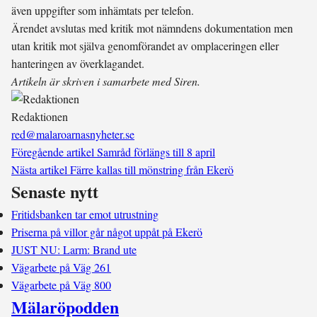
även uppgifter som inhämtats per telefon.
Ärendet avslutas med kritik mot nämndens dokumentation men
utan kritik mot själva genomförandet av omplaceringen eller
hanteringen av överklagandet.
Artikeln är skriven i samarbete med Siren.
Redaktionen
red@malaroarnasnyheter.se
Föregående artikel
Samråd förlängs till 8 april
Nästa artikel
Färre kallas till mönstring från Ekerö
Senaste nytt
Fritidsbanken tar emot utrustning
Priserna på villor går något uppåt på Ekerö
JUST NU: Larm: Brand ute
Vägarbete på Väg 261
Vägarbete på Väg 800
Mälaröpodden