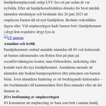
familjehemsplacerade enligt LVU hos ett par sedan de var
nyfödda. Efter att familjehemsföräldern dömdes för brott inledde
nämnden utredningar och beslutade den 26 juni 2023 att
omplacera barnen till ett nytt familjehem. Beslutet verkställdes
dagen efter. Vid omplaceringen hade barnen bott i familjehemmet
i drygt fem respektive drygt fyra år.
Anmälan och kritik
Familjehemmets ombud anmälde nämnden till JO och kritiserade
att barnen informerades om flytten först på plats på
socialförvaltningens kontor, utan förberedelse, inskolning eller
kontakt med det nya familjehemmet. Anmälarna menade att
nämnden inte beaktat barnperspektivet eller principen om barnets
bästa. Även nämndens hantering av ett överklagande kritiserades –
det överlämnades till kammarrätten först flera månader efter att det
lämnats in.
JO:s bedömning av omplaceringen
JO konstaterar att omplacering av barn som bott i samma familj