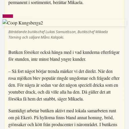
permanent i sortimentet, berättar Mikaela.
Biträdande butikschef Lukas Samuelsson, Butikschef Mikaela
Törning och säljare Måns Kalajoki.
Butiken försöker också hänga med i vad kunderna efterfrågar
för stunden, inte minst bland yngre kunder.
– Så fort något börjar trenda märker vi det direkt. När den
rosa mjölken blev populär ringde ungdomar och frågade efter
den. För några år sedan var det någon speciell dricka som en
youtuber drack, och då ville alla ha den. Då gäller det att
försöka få hem det snabbt, säger Mikaela.
Samtidigt arbetar butiken aktivt med lokala samarbeten runt
om på Ekerö. På hyllorna finns bland annat honung, bröd,
grönsaker och kött från producenter i närområdet. I butikens