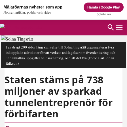
Mälaröarnas nyheter som app
Hämta i Google Play
Notiser, artiklar, poddar och video
Inte nu
I en drygt 200 sidor lång skrivelse till Solna tingsrätt argumenterar fyra
inkopplade advokater för att verkets anklagelser om överdebitering och
undanhållna uppgifter helt saknar fog, och att det tvä
(Foto: Carl Johan
Erikson)
Staten stäms på 738
miljoner av sparkad
tunnelentreprenör för
förbifarten