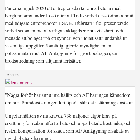
Parterna ingick 2020 ett entreprenadavtal om arbetena med
bergtunnlarna under Lovö efter att Trafikverket dessförinnan brutit
med tidigare entreprenören LSAB. I februari i fjol presenterade
verket sedan en rad allvarliga anklagelser om avtalsbrott och
menade att bolaget ”på ett synnerligen illojalt sätt” undanhållit
väsentliga uppgifter. Samtidigt gjorde myndigheten en
polisanmälan mot AF Anläggning för grovt bedrägeri, en
brottsutredning som alltjämnt fortsätter.
”Några förhör har ännu inte hållits och AF har ingen kännedom
om hur förundersökningen fortlöper”, står det i stämningsansökan.
Ungefär hälften av nu krävda 738 miljoner utgör krav på
ersättning för redan utfört arbete och upparbetade kostnader, och
resten kompensation för skada som AF Anläggning orsakats av
myndighetens hävning.