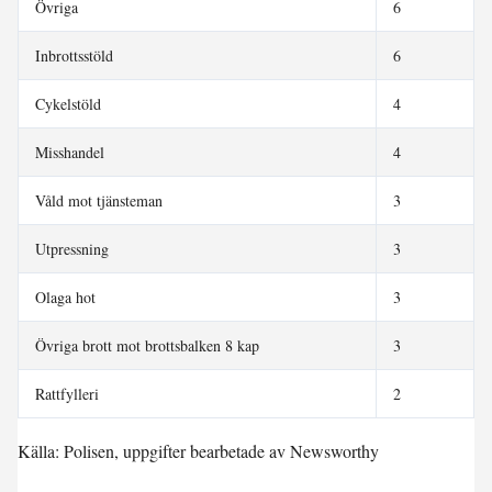
Övriga
6
Inbrottsstöld
6
Cykelstöld
4
Misshandel
4
Våld mot tjänsteman
3
Utpressning
3
Olaga hot
3
Övriga brott mot brottsbalken 8 kap
3
Rattfylleri
2
Källa: Polisen, uppgifter bearbetade av Newsworthy