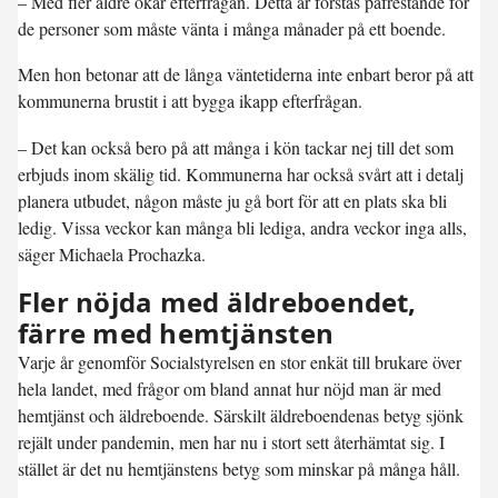
– Med fler äldre ökar efterfrågan. Detta är förstås påfrestande för
de personer som måste vänta i många månader på ett boende.
Men hon betonar att de långa väntetiderna inte enbart beror på att
kommunerna brustit i att bygga ikapp efterfrågan.
– Det kan också bero på att många i kön tackar nej till det som
erbjuds inom skälig tid. Kommunerna har också svårt att i detalj
planera utbudet, någon måste ju gå bort för att en plats ska bli
ledig. Vissa veckor kan många bli lediga, andra veckor inga alls,
säger Michaela Prochazka.
Fler nöjda med äldreboendet,
färre med hemtjänsten
Varje år genomför Socialstyrelsen en stor enkät till brukare över
hela landet, med frågor om bland annat hur nöjd man är med
hemtjänst och äldreboende. Särskilt äldreboendenas betyg sjönk
rejält under pandemin, men har nu i stort sett återhämtat sig. I
stället är det nu hemtjänstens betyg som minskar på många håll.