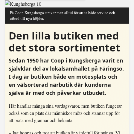
På Coop Kungsberga strävar man alltid för att ta både service och
utbud till nya höjder.
Den lilla butiken med
det stora sortimentet
Sedan 1950 har Coop i Kungsberga varit en
självklar del av lokalsamhället på Färingsö.
I dag är butiken både en mötesplats och
en välsorterad närbutik där kunderna
själva är med och påverkar utbudet.
Här handlar många sina vardagsvaror, men butiken fungerar
också som en plats där människor möts och stannar upp för
att prata med grannar och bekanta.
– Jag hoppas och tror att butiken är värdefull för många. Vi