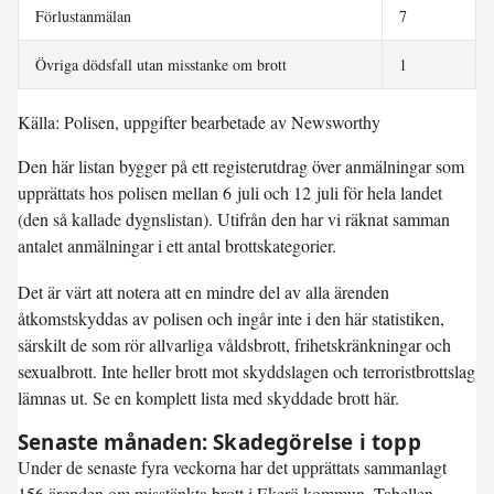
Förlustanmälan
7
Övriga dödsfall utan misstanke om brott
1
Källa: Polisen, uppgifter bearbetade av Newsworthy
Den här listan bygger på ett registerutdrag över anmälningar som
upprättats hos polisen mellan 6 juli och 12 juli för hela landet
(den så kallade dygnslistan). Utifrån den har vi räknat samman
antalet anmälningar i ett antal brottskategorier.
Det är värt att notera att en mindre del av alla ärenden
åtkomstskyddas av polisen och ingår inte i den här statistiken,
särskilt de som rör allvarliga våldsbrott, frihetskränkningar och
sexualbrott. Inte heller brott mot skyddslagen och terroristbrottslag
lämnas ut. Se en komplett lista med skyddade brott här.
Senaste månaden: Skadegörelse i topp
Under de senaste fyra veckorna har det upprättats sammanlagt
156 ärenden om misstänkta brott i Ekerö kommun. Tabellen