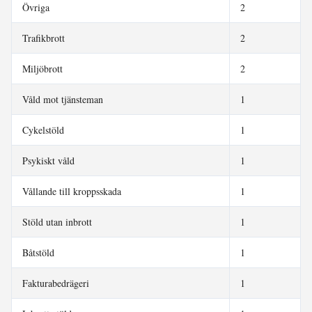
Övriga
2
Trafikbrott
2
Miljöbrott
2
Våld mot tjänsteman
1
Cykelstöld
1
Psykiskt våld
1
Vållande till kroppsskada
1
Stöld utan inbrott
1
Båtstöld
1
Fakturabedrägeri
1