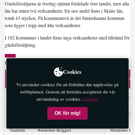
Gårdsförsäljarna är överlag ojämnt fördelade över landet, men alla
län har minst två verksamheter. En stor andel finns i Skåne län,
totalt 43 stycken. På kommunnivå är det Simrishamns kommun
som ligger i topp med åtta verksamheter.
I 182 kommuner i landet finns inga verksamheter med tillstånd för
gårdsförsäljning.
Här är alla gårdsförsäljningsställen i Stockholms län
Cookies
Kommun
Försäljningsplats
Tillståndsh
Vi använder cookies för att förbättra din upplevelse på
webbplatsen. Genom att fortsätta accepterar du vår
Värmdö
Långviks Krydderi & Handel AB
Långviks Kry
användning av cookies.
Läs mer
.
OK för mig!
Värmdö
Coast and Copper Distillery
Coast and Cop
Vaxholm
Waxholms Bryggeri
Waxholms Bry