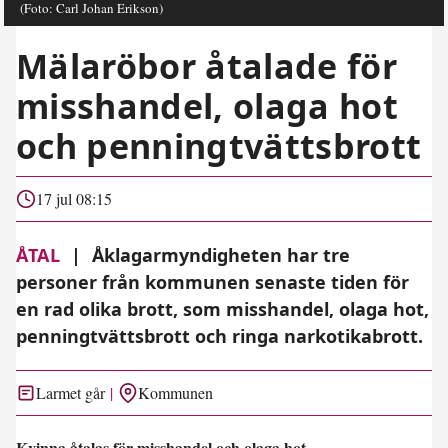
(Foto: Carl Johan Erikson)
Mälaröbor åtalade för
misshandel, olaga hot
och penningtvättsbrott
17 jul 08:15
ÅTAL
|
Åklagarmyndigheten har tre
personer från kommunen senaste tiden för
en rad olika brott, som misshandel, olaga hot,
penningtvättsbrott och ringa narkotikabrott.
Larmet går
Kommunen
Kvinna åtalas för misshandel och olaga hot