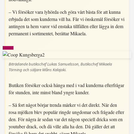
– Vi försöker vara lyhörda och göra vårt bästa för att kunna
erbjuda det som kunderna vill ha. Får vi önskemål försöker vi
antingen ta hem varor vid enstaka tillfällen eller lägga in dem
permanent i sortimentet, berättar Mikaela.
Biträdande butikschef Lukas Samuelsson, Butikschef Mikaela
Törning och säljare Måns Kalajoki.
Butiken försöker också hänga med i vad kunderna efterfrågar
för stunden, inte minst bland yngre kunder.
– Så fort något börjar trenda märker vi det direkt. När den
rosa mjölken blev populär ringde ungdomar och frågade efter
den. För några år sedan var det någon speciell dricka som en
youtuber drack, och då ville alla ha den. Då gäller det att
försöka få hem det snabbt, säger Mikaela.