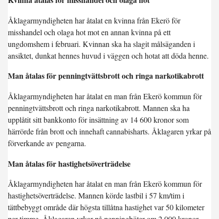
Åklagarmyndigheten har åtalat en kvinna från Ekerö för
misshandel och olaga hot mot en annan kvinna på ett
ungdomshem i februari. Kvinnan ska ha slagit målsäganden i
ansiktet, dunkat hennes huvud i väggen och hotat att döda henne.
Man åtalas för penningtvättsbrott och ringa narkotikabrott
Åklagarmyndigheten har åtalat en man från Ekerö kommun för
penningtvättsbrott och ringa narkotikabrott. Mannen ska ha
upplåtit sitt bankkonto för insättning av 14 600 kronor som
härrörde från brott och innehaft cannabisharts. Åklagaren yrkar på
förverkande av pengarna.
Man åtalas för hastighetsöverträdelse
Åklagarmyndigheten har åtalat en man från Ekerö kommun för
hastighetsöverträdelse. Mannen körde lastbil i 57 km/tim i
tättbebyggt område där högsta tillåtna hastighet var 50 kilometer
per timme. Åklagaren yrkar på penningböter om 2 000 kronor.