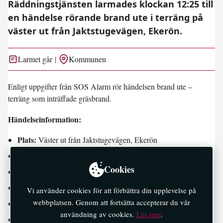
Räddningstjänsten larmades klockan 12:25 till
en händelse rörande brand ute i terräng på
väster ut från Jaktstugevägen, Ekerön.
Larmet går
Kommunen
Enligt uppgifter från SOS Alarm rör händelsen brand ute –
terräng som inträffade gräsbrand.
Händelseinformation:
Plats:
Väster ut från Jaktstugevägen, Ekerön
Område:
Munsö, Ekerö
Cookies
Typ:
brand ute – terräng
Lokalisering:
Gräsbrand
Vi använder cookies för att förbättra din upplevelse på
webbplatsen. Genom att fortsätta accepterar du vår
Omfattning:
Låg
användning av cookies.
Läs mer
.
Tid för larm:
12:25