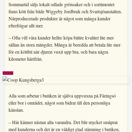
Sommartid säljs lokalt odlade grönsaker och i sortimentet
finns kött från både Wiggeby Jordbruk och Svartsjöanstalten.
Närproducerade produkter är något som många kunder
efterfrågar allt mer.
– Ofta vill våra kunder hellre köpa bättre kvalitet lite mer
sällan än stora mängder. Många är beredda att betala lite mer
för en köttbit när djuren vuxit upp bra, och bara några
kilometer härifrån.
Alla som arbetar i butiken är själva uppvuxna på Färingsö
eller bor i området, något som bidrar till den personliga
känslan.
– Här känner nästan alla varandra. Det blir mycket småprat
med kunderna och det är en väldigt glad stämning i butiken,