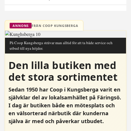
FRÅN COOP KUNGSBERGA
ANNONS
På Coop Kungsberga strävar man alltid för att ta både service och
utbud till nya höjder.
Den lilla butiken med
det stora sortimentet
Sedan 1950 har Coop i Kungsberga varit en
självklar del av lokalsamhället på Färingsö.
I dag är butiken både en mötesplats och
en välsorterad närbutik där kunderna
själva är med och påverkar utbudet.