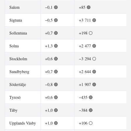
Salem
−0,1 🟢
+85 🟢
Sigtuna
−0,5 🟢
+3 711 🟢
Sollentuna
+0,7 🔴
+198 ⚪
Solna
+1,3 🔴
+2 477 🟢
Stockholm
+0,6 🔴
−3 294 ⚪
Sundbyberg
+0,7 🔴
+2 644 🟢
Södertälje
−0,8 🟢
+1 907 🟢
Tyresö
+0,6 🔴
−435 🔴
Täby
+1,0 🔴
−384 🔴
Upplands Väsby
+1,0 🔴
+106 ⚪