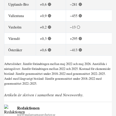
Upplands-Bro
+0,6 🔴
−281 🔴
Vallentuna
+0,9 🔴
−455 🔴
Vaxholm
+0,2 🔴
−13 ⚪
Värmdö
+0,3 🔴
+295 🟢
Österåker
+0,6 🔴
−413 🔴
Arbetslöshet: Jämför förändringen mellan maj 2022 och maj 2026. Anställda i
näringslivet: Jämför förändringen mellan 2022 och 2025. Kostnad för ekonomiskt
bistånd: Jämför genomsnittet under 2018–2022 med genomsnittet 2022–2025.
Andel med långvarigt bistånd: Jämför genomsnittet under 2018–2022 med
genomsnittet 2022–2025.
Artikeln är skriven i samarbete med Newsworthy.
Redaktionen
red@malaroarnasnyheter.se