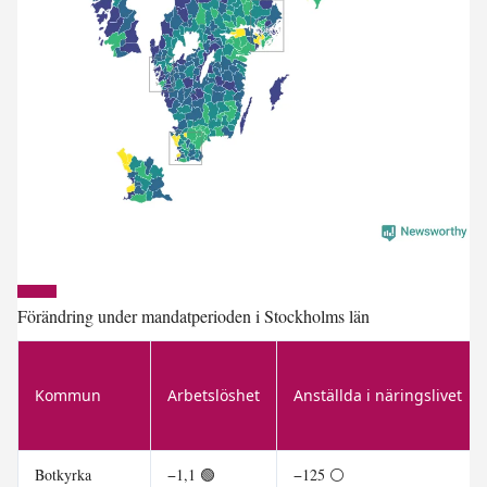
Förändring under mandatperioden i Stockholms län
Kommun
Arbetslöshet
Anställda i näringslivet
Botkyrka
−1,1 🟢
−125 ⚪