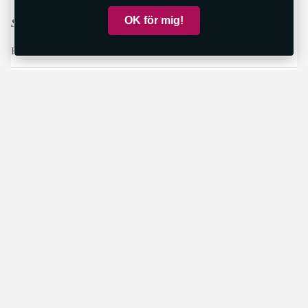
OK för mig!
Sidan uppdateras om mer information blir tillgänglig.
Källa:
SOS Alarm
Redaktionen
red@malaroarnasnyheter.se
Innehåll
Nyheter