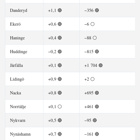
Danderyd
+1,1 🔴
−356 🔴
Ekerö
+0,6 🔴
−6 ⚪
Haninge
+0,4 🔴
−88 ⚪
Huddinge
−0,2 🟢
−815 🔴
Järfälla
+0,1 🔴
+1 704 🟢
Lidingö
+0,9 🔴
+2 ⚪
Nacka
+0,8 🔴
+695 🟢
Norrtälje
+0,1 ⚪
+461 🟢
Nykvarn
+0,5 🔴
−95 🔴
Nynäshamn
+0,7 🔴
−161 🔴