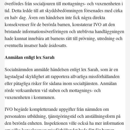
överfördes från socialjouren till mottagnings- och vuxenenheten i
tid. Detta ledde till att skyddsbedömningen försenades med cirka
en halv dag. Även om händelsen inte fick några direkta
konsekvenser för de berörda barnen, konstaterar IVO att den
bristande informationsöverföringen och uteblivna handläggningen
hade kunnat innebära att barnens rätt till prövning, utredning och
eventuella insatser hade åsidosatts.
Anmälan enligt lex Sarah
Socialnämnden anmälde händelsen enligt lex Sarah, som är en
lagstadgad skyldighet att rapportera allvarliga missförhållanden
eller påtagliga risker för sådana inom socialtjänsten. Anmälan
rörde verksamheten vid staben och mottagnings- och
vuxenenheten i kommunen.
IVO begärde kompletterande uppgifter från nämnden om
personalens utbildning, tjänstgöringstid och anställningsform på
den berörda enheten. Inspektionen ville också ha mer information
om vilka konsekvenser missförhållandet hade fått för barnen.