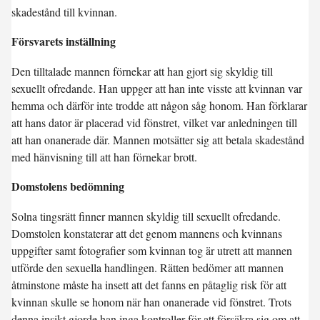
skadestånd till kvinnan.
Försvarets inställning
Den tilltalade mannen förnekar att han gjort sig skyldig till
sexuellt ofredande. Han uppger att han inte visste att kvinnan var
hemma och därför inte trodde att någon såg honom. Han förklarar
att hans dator är placerad vid fönstret, vilket var anledningen till
att han onanerade där. Mannen motsätter sig att betala skadestånd
med hänvisning till att han förnekar brott.
Domstolens bedömning
Solna tingsrätt finner mannen skyldig till sexuellt ofredande.
Domstolen konstaterar att det genom mannens och kvinnans
uppgifter samt fotografier som kvinnan tog är utrett att mannen
utförde den sexuella handlingen. Rätten bedömer att mannen
åtminstone måste ha insett att det fanns en påtaglig risk för att
kvinnan skulle se honom när han onanerade vid fönstret. Trots
denna insikt gjorde han inga kontroller för att försäkra sig om att