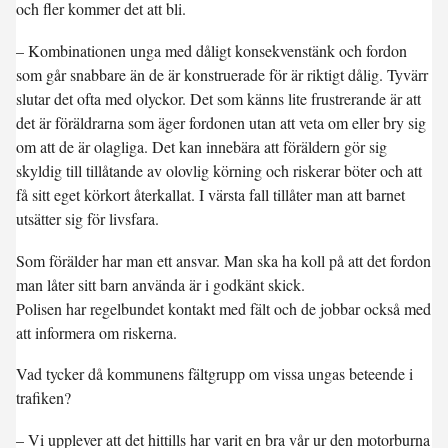
och fler kommer det att bli.
– Kombinationen unga med dåligt konsekvenstänk och fordon
som går snabbare än de är konstruerade för är riktigt dålig. Tyvärr
slutar det ofta med olyckor. Det som känns lite frustrerande är att
det är föräldrarna som äger fordonen utan att veta om eller bry sig
om att de är olagliga. Det kan innebära att föräldern gör sig
skyldig till tillåtande av olovlig körning och riskerar böter och att
få sitt eget körkort återkallat. I värsta fall tillåter man att barnet
utsätter sig för livsfara.
Som förälder har man ett ansvar. Man ska ha koll på att det fordon
man låter sitt barn använda är i godkänt skick.
Polisen har regelbundet kontakt med fält och de jobbar också med
att informera om riskerna.
Vad tycker då kommunens fältgrupp om vissa ungas beteende i
trafiken?
– Vi upplever att det hittills har varit en bra vår ur den motorburna