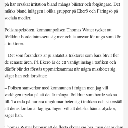
på har orsakat irritation bland många bilister och fotgängare. Det
märks bland inläggen i olika grupper på Ekerö och Färingsö på
sociala medier.
Polisinspektören, kommunpolisen Thomas Watter tycker att
föräldrar borde intressera sig mer och ta ansvar för unga som kör
a-traktorer.
– Det som förändrats är ju antalet a-traktorer som bara blivit fler
de senaste åren. På Ekerö är de ett vanligt inslag i trafiken och
därför blir det förstås uppmärksammat när några missköter sig,
säger han och fortsätter:
– Polisen samverkar med kommunen i frågan men jag vill
verkligen trycka på att det är många föräldrar som borde vakna
till. Ta reda på hur era ungdomar beter sig i trafiken och säkerställ
att deras fordon är lagliga. Ingen vill att det ska hända olyckor,
säger han.
Thomas Watter betonar att de flesta sköter sig bra, men det är dem