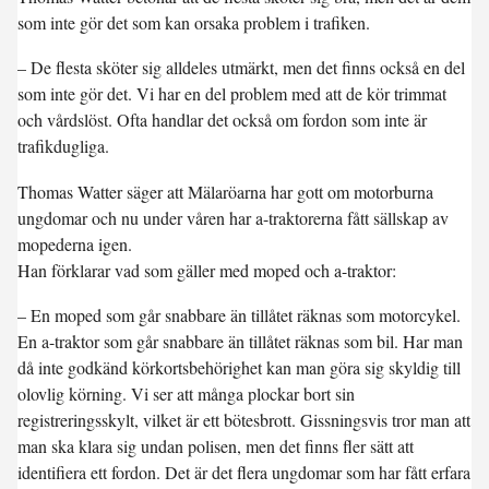
som inte gör det som kan orsaka problem i trafiken.
– De flesta sköter sig alldeles utmärkt, men det finns också en del
som inte gör det. Vi har en del problem med att de kör trimmat
och vårdslöst. Ofta handlar det också om fordon som inte är
trafikdugliga.
Thomas Watter säger att Mälaröarna har gott om motorburna
ungdomar och nu under våren har a-traktorerna fått sällskap av
mopederna igen.
Han förklarar vad som gäller med moped och a-traktor:
– En moped som går snabbare än tillåtet räknas som motorcykel.
En a-traktor som går snabbare än tillåtet räknas som bil. Har man
då inte godkänd körkortsbehörighet kan man göra sig skyldig till
olovlig körning. Vi ser att många plockar bort sin
registreringsskylt, vilket är ett bötesbrott. Gissningsvis tror man att
man ska klara sig undan polisen, men det finns fler sätt att
identifiera ett fordon. Det är det flera ungdomar som har fått erfara