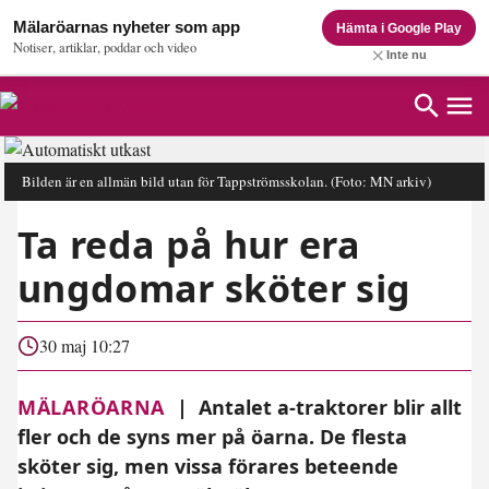
Mälaröarnas nyheter som app
Hämta i Google Play
Notiser, artiklar, poddar och video
Inte nu
Bilden är en allmän bild utan för Tappströmsskolan.
(Foto: MN arkiv)
Ta reda på hur era
ungdomar sköter sig
30 maj 10:27
MÄLARÖARNA
|
Antalet a-traktorer blir allt
fler och de syns mer på öarna. De flesta
sköter sig, men vissa förares beteende