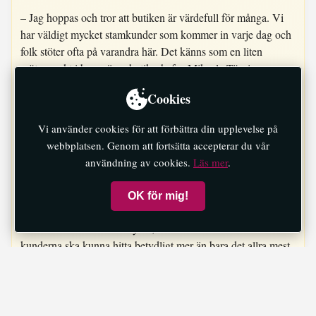
– Jag hoppas och tror att butiken är värdefull för många. Vi
har väldigt mycket stamkunder som kommer in varje dag och
folk stöter ofta på varandra här. Det känns som en liten
mötespunkt i byn, säger butikschefen Mikaela Törning.
Cookies
Vi försöker vara lyhörda och göra vårt bästa för att
Vi använder cookies för att förbättra din upplevelse på
kunna erbjuda det som kunderna vill ha.
webbplatsen. Genom att fortsätta accepterar du vår
användning av cookies.
Läs mer
.
Mikaela Törning
OK för mig!
Butiken må vara liten till ytan, men ambitionen är att
kunderna ska kunna hitta betydligt mer än bara det allra mest
nödvändiga.
– Vi försöker vara lyhörda och göra vårt bästa för att kunna
erbjuda det som kunderna vill ha. Får vi önskemål försöker vi