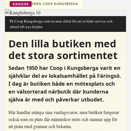
FRÅN COOP KUNGSBERGA
ANNONS
På Coop Kungsberga strävar man alltid för att ta både service och
utbud till nya höjder.
Den lilla butiken med
det stora sortimentet
Sedan 1950 har Coop i Kungsberga varit en
självklar del av lokalsamhället på Färingsö.
I dag är butiken både en mötesplats och
en välsorterad närbutik där kunderna
själva är med och påverkar utbudet.
Här handlar många sina vardagsvaror, men butiken fungerar
också som en plats där människor möts och stannar upp för
att prata med grannar och bekanta.