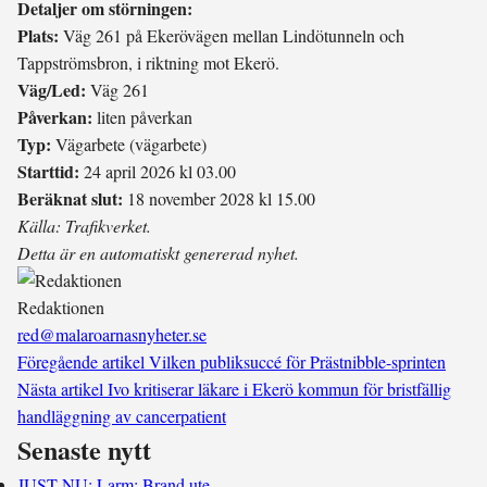
Detaljer om störningen:
Plats:
Väg 261 på Ekerövägen mellan Lindötunneln och
Tappströmsbron, i riktning mot Ekerö.
Väg/Led:
Väg 261
Påverkan:
liten påverkan
Typ:
Vägarbete (vägarbete)
Starttid:
24 april 2026 kl 03.00
Beräknat slut:
18 november 2028 kl 15.00
Källa: Trafikverket.
Detta är en automatiskt genererad nyhet.
Redaktionen
red@malaroarnasnyheter.se
Föregående artikel
Vilken publiksuccé för Prästnibble-sprinten
Nästa artikel
Ivo kritiserar läkare i Ekerö kommun för bristfällig
handläggning av cancerpatient
Senaste nytt
JUST NU: Larm: Brand ute