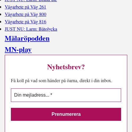
Vägarbete på Väg 261
Vägarbete på Väg 800
Vägarbete på Väg 816
JUST NU: Larm: Båtolycka
Mälaröpodden
MN-play
Nyhetsbrev?
Få koll på vad som händer på öarna, direkt i din inbox.