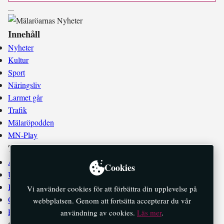
.
.
.
Innehåll
Nyheter
Kultur
Sport
Näringsliv
Larmet går
Trafik
Mälaröpodden
MN-Play
Tidningen
Annonsera
Cookies
Utgivningsplan
Kontakta oss
Vi använder cookies för att förbättra din upplevelse på
Om oss
webbplatsen. Genom att fortsätta accepterar du vår
E-tidningar
användning av cookies.
Läs mer
.