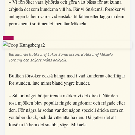
– Vi försöker vara lyhörda och göra vårt bästa för att kunna
erbjuda det som kunderna vill ha. Får vi önskemål försöker vi
antingen ta hem varor vid enstaka tillfällen eller lägga in dem
permanent i sortimentet, berättar Mikaela.
Biträdande butikschef Lukas Samuelsson, Butikschef Mikaela
Törning och säljare Måns Kalajoki.
Butiken försöker också hänga med i vad kunderna efterfrågar
för stunden, inte minst bland yngre kunder.
– Så fort något börjar trenda märker vi det direkt. När den
rosa mjölken blev populär ringde ungdomar och frågade efter
den. För några år sedan var det någon speciell dricka som en
youtuber drack, och då ville alla ha den. Då gäller det att
försöka få hem det snabbt, säger Mikaela.