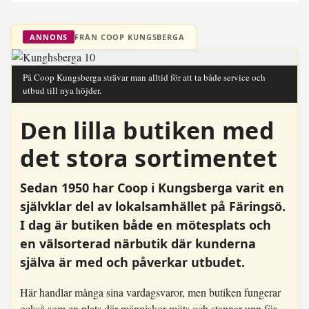
FRÅN COOP KUNGSBERGA
ANNONS
På Coop Kungsberga strävar man alltid för att ta både service och
utbud till nya höjder.
Den lilla butiken med
det stora sortimentet
Sedan 1950 har Coop i Kungsberga varit en
självklar del av lokalsamhället på Färingsö.
I dag är butiken både en mötesplats och
en välsorterad närbutik där kunderna
själva är med och påverkar utbudet.
Här handlar många sina vardagsvaror, men butiken fungerar
också som en plats där människor möts och stannar upp för