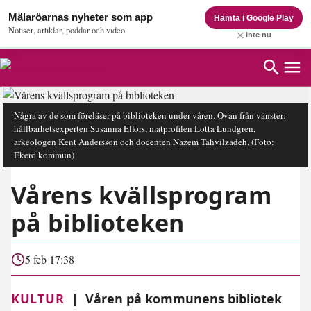
Mälaröarnas nyheter som app
Hämta i Google Play
Notiser, artiklar, poddar och video
Inte nu
Några av de som föreläser på biblioteken under våren. Ovan från vänster:
hållbarhetsexperten Susanna Elfors, matprofilen Lotta Lundgren,
arkeologen Kent Andersson och docenten Nazem Tahvilzadeh.
(Foto:
Ekerö kommun)
Vårens kvällsprogram
på biblioteken
5 feb 17:38
KULTUR
|
Våren på kommunens bibliotek