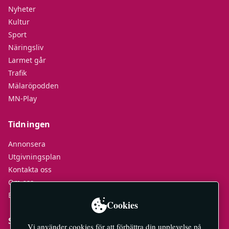
Nyheter
Kultur
Sport
Näringsliv
Larmet går
Trafik
Mälaröpodden
MN-Play
Tidningen
Annonsera
Utgivningsplan
Kontakta oss
Om oss
E-tidningar
Cookies
Socialt
Vi använder cookies för att förbättra din upplevelse på