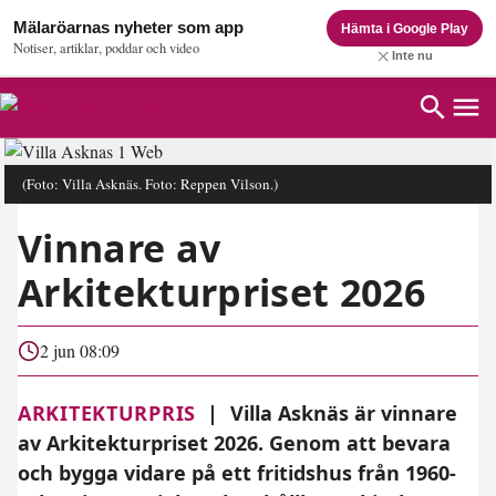
Mälaröarnas nyheter som app
Hämta i Google Play
Notiser, artiklar, poddar och video
Inte nu
(Foto: Villa Asknäs. Foto: Reppen Vilson.)
Vinnare av
Arkitekturpriset 2026
2 jun 08:09
ARKITEKTURPRIS
|
Villa Asknäs är vinnare
av Arkitekturpriset 2026. Genom att bevara
och bygga vidare på ett fritidshus från 1960-