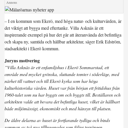
– I en kommun som Ekerö, med höga natur- och kulturvärden, är
det viktigt att bygga med eftertanke. Villa Asknäs är ett
inspirerande exempel på hur det går att återanvända det befintliga
och skapa ny, samtida och hållbar arkitektur, säger Erik Edström,
stadsarkitekt i Ekerö kommun.
Juryns motivering
”Villa Asknäs är ett enfamiljshus i Ekerö Sommarstad, ett
område med mycket grönska, sluttande tomter i söderläge, med
närhet till vattnet och till Ekerö kyrka som har höga
kulturhistoriska värden. Huset var från början ett fritidshus från
1960-talet som nu har byggts om och byggts till. Beställaren och
arkitekten valde att bevara det befintliga huset, vilket är hållbart
både miljömässigt, ekonomiskt och med hänsyn till platsen.
De äldre delarna av huset är fortfarande tydliga och binds
samman av två nya tillbyggnader som följer terrängen.