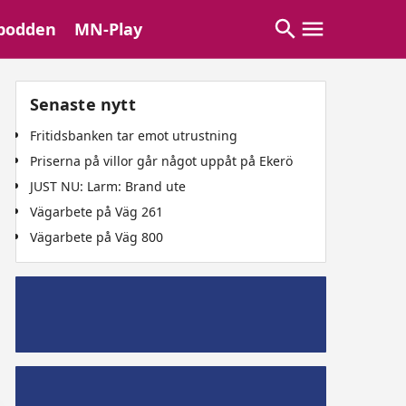
podden
MN-Play
Senaste nytt
Fritidsbanken tar emot utrustning
Priserna på villor går något uppåt på Ekerö
JUST NU: Larm: Brand ute
Vägarbete på Väg 261
Vägarbete på Väg 800
Mälaröpodd