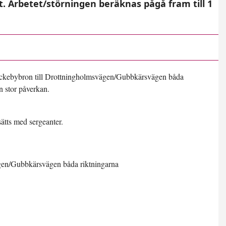
t. Arbetet/störningen beräknas pågå fram till 1
Nockebybron till Drottningholmsvägen/Gubbkärsvägen båda
en stor påverkan.
sätts med sergeanter.
gen/Gubbkärsvägen båda riktningarna