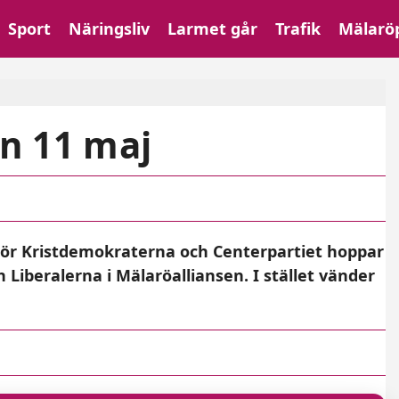
Sport
Näringsliv
Larmet går
Trafik
Mälarö
n 11 maj
 För Kristdemokraterna och Centerpartiet hoppar
iberalerna i Mälaröalliansen. I stället vänder