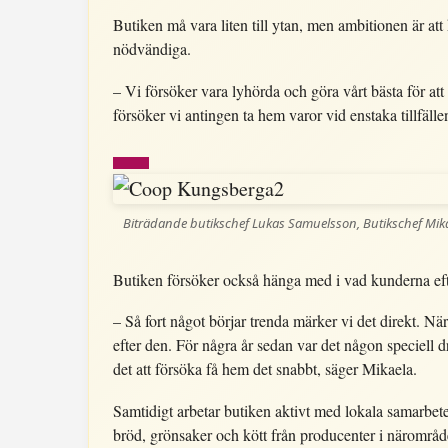
Butiken må vara liten till ytan, men ambitionen är att
nödvändiga.
– Vi försöker vara lyhörda och göra vårt bästa för at
försöker vi antingen ta hem varor vid enstaka tillfäll
Biträdande butikschef Lukas Samuelsson, Butikschef Mika
Butiken försöker också hänga med i vad kunderna efte
– Så fort något börjar trenda märker vi det direkt. 
efter den. För några år sedan var det någon speciell d
det att försöka få hem det snabbt, säger Mikaela.
Samtidigt arbetar butiken aktivt med lokala samarbet
bröd, grönsaker och kött från producenter i närområde