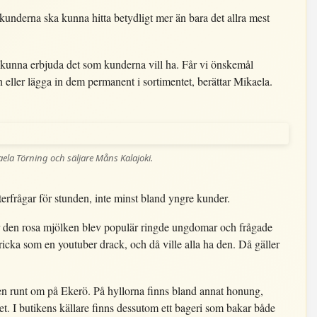
 kunderna ska kunna hitta betydligt mer än bara det allra mest
t kunna erbjuda det som kunderna vill ha. Får vi önskemål
en eller lägga in dem permanent i sortimentet, berättar Mikaela.
ela Törning och säljare Måns Kalajoki.
rfrågar för stunden, inte minst bland yngre kunder.
När den rosa mjölken blev populär ringde ungdomar och frågade
ricka som en youtuber drack, och då ville alla ha den. Då gäller
en runt om på Ekerö. På hyllorna finns bland annat honung,
t. I butikens källare finns dessutom ett bageri som bakar både