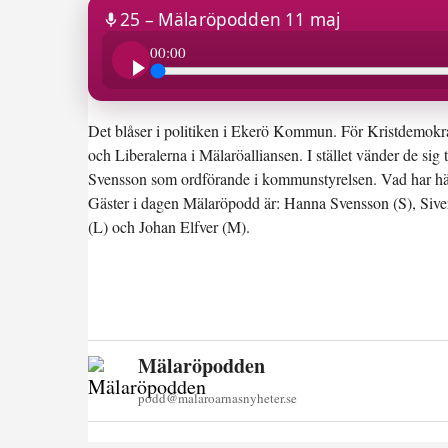
18:34
25 – Mälaröpodden 11 maj
00:00
Det blåser i politiken i Ekerö Kommun.
För Kristdemokra
och Liberalerna i Mälaröalliansen. I stället vänder de s
Svensson som ordförande i kommunstyrelsen. Vad har hä
Gäster i dagen Mälaröpodd är: Hanna Svensson (S), Siv
(L) och Johan Elfver (M).
Mälaröpodden
podd@malaroarnasnyheter.se