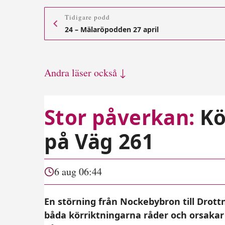
Tidigare podd
24 – Mälaröpodden 27 april
Andra läser också ↓
Stor påverkan:
Kö
på Väg 261
6 aug 06:44
En störning från Nockebybron till Dr
båda körriktningarna råder och orsaka