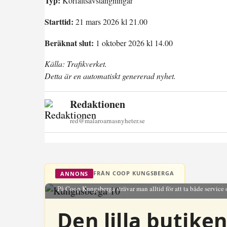
Typ:
Körfältsavstängningar
Starttid:
21 mars 2026 kl 21.00
Beräknat slut:
1 oktober 2026 kl 14.00
Källa: Trafikverket.
Detta är en automatiskt genererad nyhet.
Redaktionen
red@malaroarnasnyheter.se
FRÅN COOP KUNGSBERGA
ANNONS
På Coop Kungsberga strävar man alltid för att ta både service 
Den lilla butike