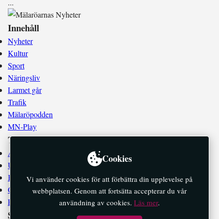
.
.
.
Innehåll
Nyheter
Kultur
Sport
Näringsliv
Larmet går
Trafik
Mälaröpodden
MN-Play
Tidningen
Annonsera
Cookies
Utgivningsplan
Kontakta oss
Vi använder cookies för att förbättra din upplevelse på
Om oss
webbplatsen. Genom att fortsätta accepterar du vår
E-tidningar
användning av cookies.
Läs mer
.
Socialt