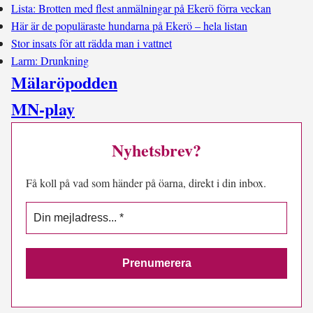
Lista: Brotten med flest anmälningar på Ekerö förra veckan
Här är de populäraste hundarna på Ekerö – hela listan
Stor insats för att rädda man i vattnet
Larm: Drunkning
Mälaröpodden
MN-play
Nyhetsbrev?
Få koll på vad som händer på öarna, direkt i din inbox.