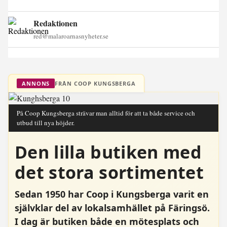
Redaktionen
red@malaroarnasnyheter.se
FRÅN COOP KUNGSBERGA
ANNONS
På Coop Kungsberga strävar man alltid för att ta både service och
utbud till nya höjder.
Den lilla butiken med
det stora sortimentet
Sedan 1950 har Coop i Kungsberga varit en
självklar del av lokalsamhället på Färingsö.
I dag är butiken både en mötesplats och