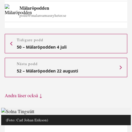
Mälaröpodden
podd@malaroarnasnyheter.se
Tidigare podd
50 – Mälaröpodden 4 juli
Nästa podd
52 – Mälaröpodden 22 augusti
Andra läser också ↓
(Foto: Carl Johan Erikson)