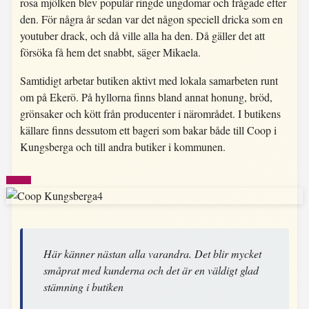
rosa mjölken blev populär ringde ungdomar och frågade efter
den. För några år sedan var det någon speciell dricka som en
youtuber drack, och då ville alla ha den. Då gäller det att
försöka få hem det snabbt, säger Mikaela.
Samtidigt arbetar butiken aktivt med lokala samarbeten runt
om på Ekerö. På hyllorna finns bland annat honung, bröd,
grönsaker och kött från producenter i närområdet. I butikens
källare finns dessutom ett bageri som bakar både till Coop i
Kungsberga och till andra butiker i kommunen.
Här känner nästan alla varandra. Det blir mycket
småprat med kunderna och det är en väldigt glad
stämning i butiken