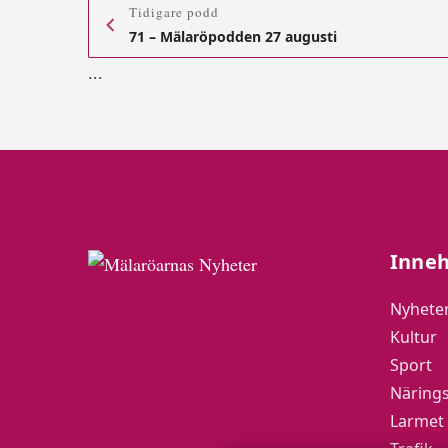
Tidigare podd
71 – Mälaröpodden 27 augusti
.
.
.
Inneh
Nyhete
Kultur
Sport
Närings
Larmet