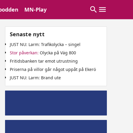
podden
MN-Play
Senaste nytt
JUST NU: Larm: Trafikolycka – singel
Stor påverkan:
Olycka på Väg 800
Fritidsbanken tar emot utrustning
Priserna på villor går något uppåt på Ekerö
JUST NU: Larm: Brand ute
Mälaröpodd