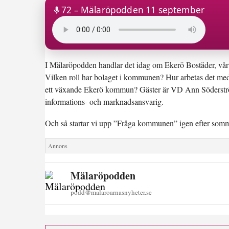
31:20
72 – Mälaröpodden 11 september
I Mälaröpodden handlar det idag om Ekerö Bostäder, vå
Vilken roll har bolaget i kommunen? Hur arbetas det med 
ett växande Ekerö kommun? Gäster är VD Ann Söderströ
informations- och marknadsansvarig.
Och så startar vi upp ”Fråga kommunen” igen efter somm
Mälaröpodden
podd@malaroarnasnyheter.se