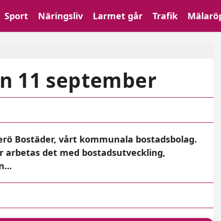
Sport
Näringsliv
Larmet går
Trafik
Mälarö
en 11 september
erö Bostäder, vårt kommunala bostadsbolag.
r arbetas det med bostadsutveckling,
...