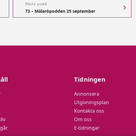
Nästa podd
73 – Mälaröpodden 25 september
åll
Tidningen
r
Annonsera
Utgivningsplan
Kontakta oss
liv
Om oss
 går
E-tidningar