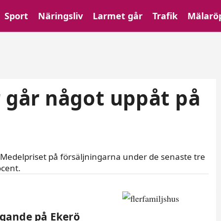
Sport
Näringsliv
Larmet går
Trafik
Mälarö
or går något uppåt på
 Medelpriset på försäljningarna under de senaste tre
cent.
ggande på Ekerö