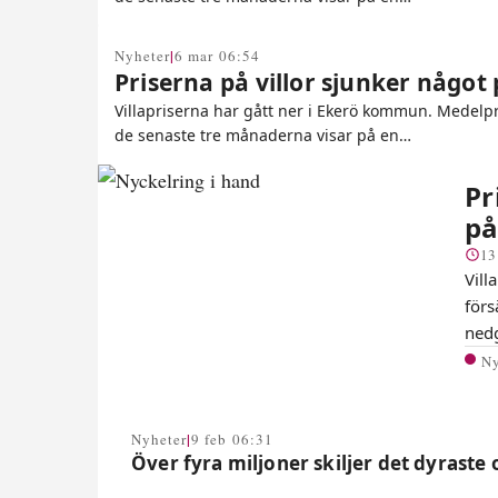
|
Nyheter
6 mar 06:54
Priserna på villor sjunker något
Villapriserna har gått ner i Ekerö kommun. Medelpr
de senaste tre månaderna visar på en…
Pr
på
13
Vill
förs
ned
N
|
Nyheter
9 feb 06:31
Över fyra miljoner skiljer det dyraste