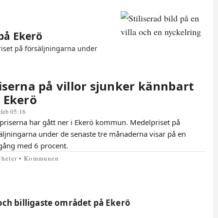
 på Ekerö
iset på försäljningarna under
iserna på villor sjunker kännbart
 Ekerö
 feb 05:16
apriserna har gått ner i Ekerö kommun. Medelpriset på
äljningarna under de senaste tre månaderna visar på en
gång med 6 procent.
yheter • Kommunen
 och billigaste området på Ekerö