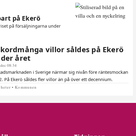
bart på Ekerö
iset på försäljningarna under
kordmånga villor såldes på Ekerö
der året
 dec 08:34
adsmarknaden i Sverige närmar sig nivån före räntesmockan
. På Ekerö såldes fler villor än på över ett decennium.
yheter • Kommunen