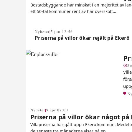
Bostadsbyggande har minskat i en majoritet av la
ett 50-tal kommuner rent av har överskott…
|
Nyheter
5 jun 12:56
Priserna på villor ökar rejält på Ekerö
Pr
8 
Vill
förs
upp
N
|
Nyheter
9 apr 07:00
Priserna på villor ökar något på
Villapriserna har gått upp i Ekerö kommun. Medelp
de senaste tre månaderna visar på en…