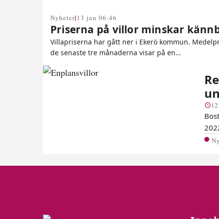
|
Nyheter
13 jan 06:46
Priserna på villor minskar känn
Villapriserna har gått ner i Ekerö kommun. Medelpr
de senaste tre månaderna visar på en…
Re
un
12
Bost
2022
N