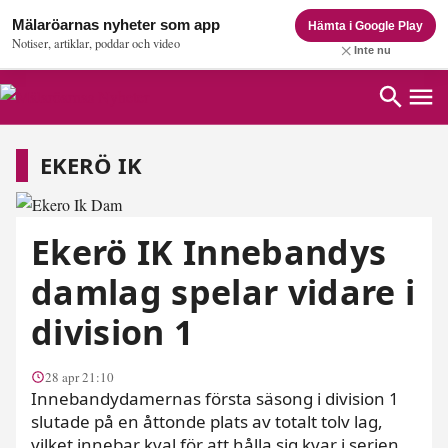
Mälaröarnas nyheter som app
Hämta i Google Play
Notiser, artiklar, poddar och video
Inte nu
Ekerö IK
EKERÖ IK
Ekerö IK Innebandys
damlag spelar vidare i
division 1
28 apr 21:10
Innebandydamernas första säsong i division 1
slutade på en åttonde plats av totalt tolv lag,
vilket innebar kval för att hålla sig kvar i serien.