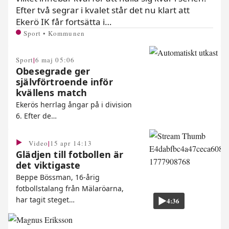
Efter två segrar i kvalet står det nu klart att
Ekerö IK får fortsätta i…
Sport • Kommunen
|
Sport
6 maj 05:06
Obesegrade ger
självförtroende inför
kvällens match
Ekerös herrlag ångar på i division
6. Efter de…
|
Video
15 apr 14:13
Glädjen till fotbollen är
det viktigaste
Beppe Bössman, 16-årig
fotbollstalang från Mälaröarna,
har tagit steget…
4:36