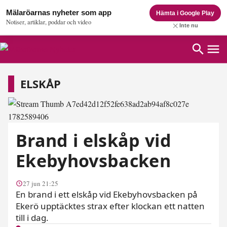
Mälaröarnas nyheter som app
Hämta i Google Play
Notiser, artiklar, poddar och video
Inte nu
Elskåp
ELSKÅP
Brand i elskåp vid
Ekebyhovsbacken
27 jun 21:25
En brand i ett elskåp vid Ekebyhovsbacken på
Ekerö upptäcktes strax efter klockan ett natten
till i dag.