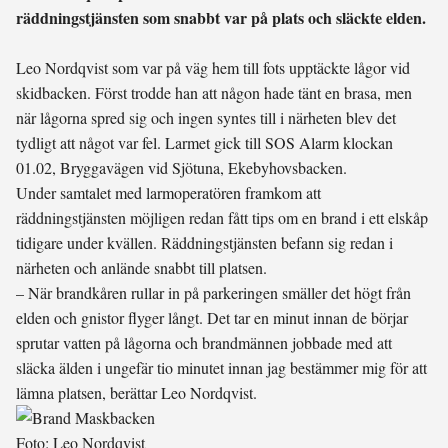
räddningstjänsten som snabbt var på plats och släckte elden.
Leo Nordqvist som var på väg hem till fots upptäckte lågor vid
skidbacken. Först trodde han att någon hade tänt en brasa, men
när lågorna spred sig och ingen syntes till i närheten blev det
tydligt att något var fel. Larmet gick till SOS Alarm klockan
01.02, Bryggavägen vid Sjötuna, Ekebyhovsbacken.
Under samtalet med larmoperatören framkom att
räddningstjänsten möjligen redan fått tips om en brand i ett elskåp
tidigare under kvällen. Räddningstjänsten befann sig redan i
närheten och anlände snabbt till platsen.
– När brandkåren rullar in på parkeringen smäller det högt från
elden och gnistor flyger långt. Det tar en minut innan de börjar
sprutar vatten på lågorna och brandmännen jobbade med att
släcka älden i ungefär tio minutet innan jag bestämmer mig för att
lämna platsen, berättar Leo Nordqvist.
Foto: Leo Nordqvist