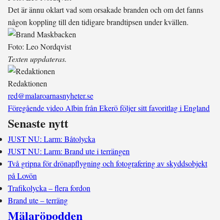
Det är ännu oklart vad som orsakade branden och om det fanns
någon koppling till den tidigare brandtipsen under kvällen.
Foto: Leo Nordqvist
Texten uppdateras.
Redaktionen
red@malaroarnasnyheter.se
Föregående video
Albin från Ekerö följer sitt favoritlag i England
Senaste nytt
JUST NU: Larm: Båtolycka
JUST NU: Larm: Brand ute i terrängen
Två gripna för drönарflygning och fotografering av skyddsobjekt
på Lovön
Trafikolycka – flera fordon
Brand ute – terräng
Mälaröpodden