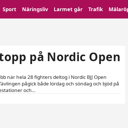
Sport
Näringsliv
Larmet går
Trafik
Mälarö
i topp på Nordic Open
bb när hela 28 fighters deltog i Nordic BJJ Open
Tävlingen pågick både lördag och söndag och bjöd på
estationer och…