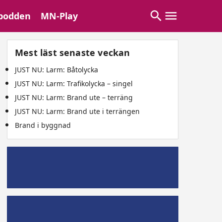
podden
MN-Play
Mest läst senaste veckan
JUST NU: Larm: Båtolycka
JUST NU: Larm: Trafikolycka – singel
JUST NU: Larm: Brand ute – terräng
JUST NU: Larm: Brand ute i terrängen
Brand i byggnad
Mälaröpodd