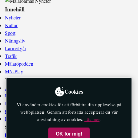
Innehåll
Nyheter
Kultur
Sport
Näringsliv
Larmet går
Trafik
Mälaröpodden
MN-Play
Tidningen
Annonsera
Cookies
Utgivningsplan
Kontakta oss
Vi använder cookies för att förbättra din upplevelse på
Om oss
webbplatsen. Genom att fortsätta accepterar du vår
E-tidningar
användning av cookies.
Läs mer
.
Socialt
OK för mig!