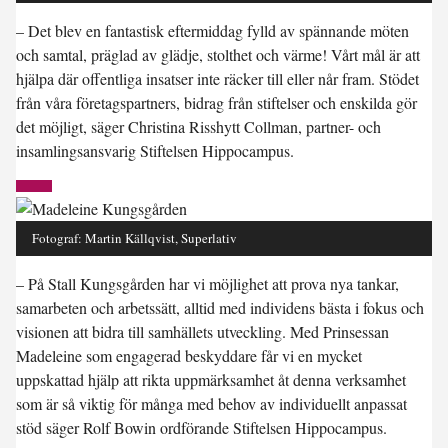
– Det blev en fantastisk eftermiddag fylld av spännande möten
och samtal, präglad av glädje, stolthet och värme! Vårt mål är att
hjälpa där offentliga insatser inte räcker till eller når fram. Stödet
från våra företagspartners, bidrag från stiftelser och enskilda gör
det möjligt, säger Christina Risshytt Collman, partner- och
insamlingsansvarig Stiftelsen Hippocampus.
Fotograf: Martin Källqvist, Superlativ
– På Stall Kungsgården har vi möjlighet att prova nya tankar,
samarbeten och arbetssätt, alltid med individens bästa i fokus och
visionen att bidra till samhällets utveckling. Med Prinsessan
Madeleine som engagerad beskyddare får vi en mycket
uppskattad hjälp att rikta uppmärksamhet åt denna verksamhet
som är så viktig för många med behov av individuellt anpassat
stöd säger Rolf Bowin ordförande Stiftelsen Hippocampus.