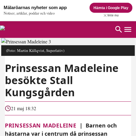
Mälaröarnas nyheter som app
Hämta i Google Play
Notiser, artiklar, poddar och video
Inte nu
(Foto: Martin Källqvist, Superlativ)
Prinsessan Madeleine
besökte Stall
Kungsgården
21 maj 18:32
PRINSESSAN MADELEINE
|
Barnen och
hästarna var i centrum då prinsessan